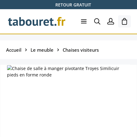
RETOUR GRATUIT
Passer au contenu principal
Le pa
Accueil
Le meuble
Chaises visiteurs