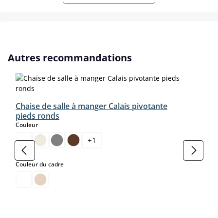
Ignorer la galerie de produits
Autres recommandations
Chaise de salle à manger Calais pivotante
pieds ronds
select
Couleur
+
1
select
Couleur du cadre