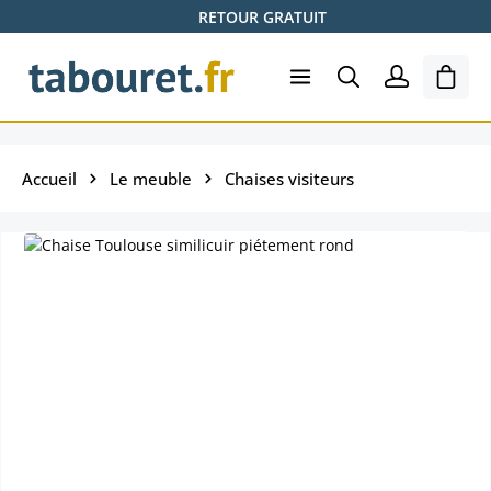
RETOUR GRATUIT
Passer au contenu principal
Le pa
Accueil
Le meuble
Chaises visiteurs