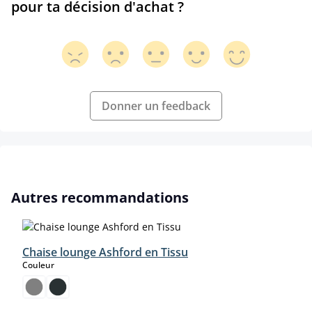
pour ta décision d'achat ?
Donner un feedback
Ignorer la galerie de produits
Autres recommandations
Chaise lounge Ashford en Tissu
select
Couleur