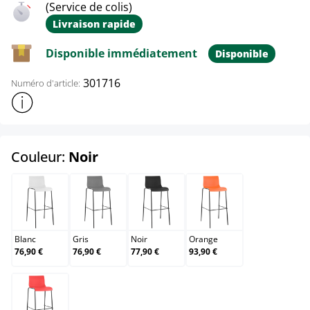
(Service de colis)
Livraison rapide
Disponible immédiatement
Disponible
301716
Numéro d'article:
Afficher plus d'informations sur le produit
select
Couleur:
Noir
Blanc
Gris
Noir
Orange
Blanc
Gris
Noir
Orange
76,90 €
76,90 €
77,90 €
93,90 €
Rouge