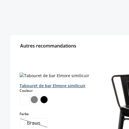
Autres recommandations
Ignorer la galerie de produits
Tabouret de bar Elmore similicuir
select
Couleur
select
Farbe
braun
(Cette option n'est pas disponible pour le moment