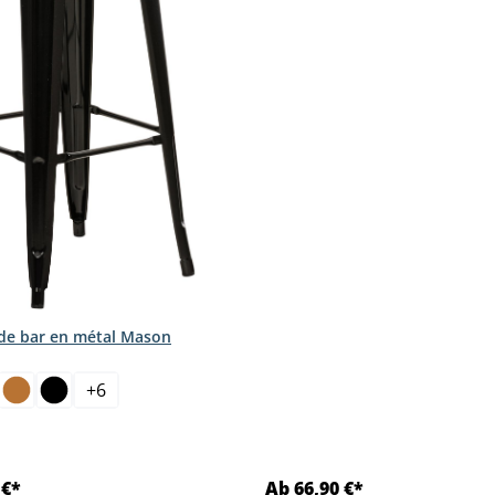
de bar en métal Mason
ct
+
6
 €*
Ab 66,90 €*