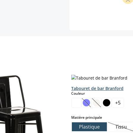
Tabouret de bar Branford
select
Couleur
+
5
(Cette option n'est pas
(Cette option n'es
select
Matière principale
Plastique
Tissu
.)
(Cette