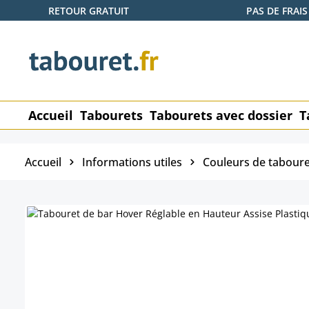
RETOUR GRATUIT
PAS DE FRAIS
ser au contenu principal
Passer à la recherche
Passer à la navigation principale
Accueil
Tabourets
Tabourets avec dossier
T
Accueil
Informations utiles
Couleurs de taboure