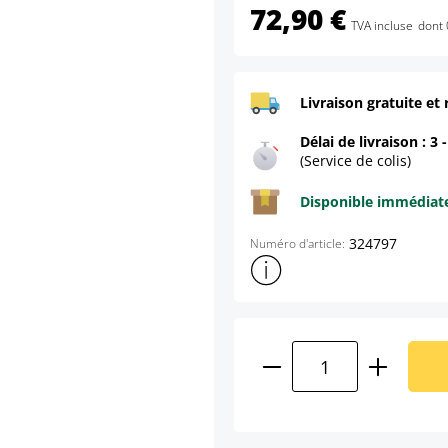
72,90 €
TVA incluse
dont 
Livraison gratuite et 
Délai de livraison : 3 
(Service de colis)
Disponible immédia
324797
Numéro d'article:
Afficher plus d'informations s
Quantité de produ