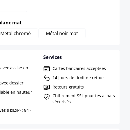
select
blanc mat
Métal chromé
Métal noir mat
Services
 avec assise en
Cartes bancaires acceptées
14 jours de droit de retour
avec dossier
Retours gratuits
glable en hauteur
Chiffrement SSL pour tes achats
sécurisés
s (HxLxP) : 84 -