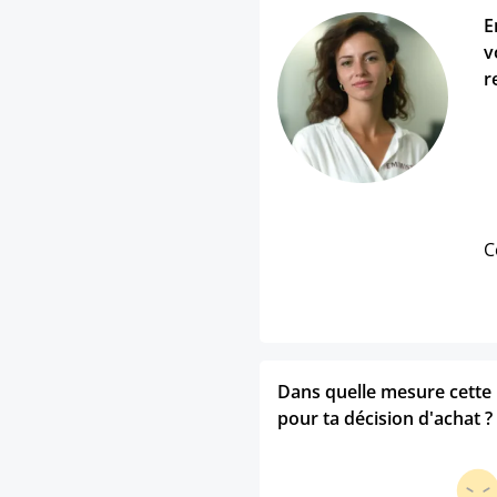
E
v
r
C
Dans quelle mesure cette p
pour ta décision d'achat ?