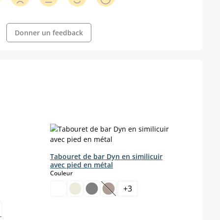
Donner un feedback
Tabouret de bar Dyn en similicuir
Tabo
avec pied en métal
simil
select
Couleur
Coule
 disponible pour le moment.)
t pas disponible pour le moment.)
+
3
(Cette option n'est pas disponibl
Coule
 option n'est pas disponible pour le moment.)