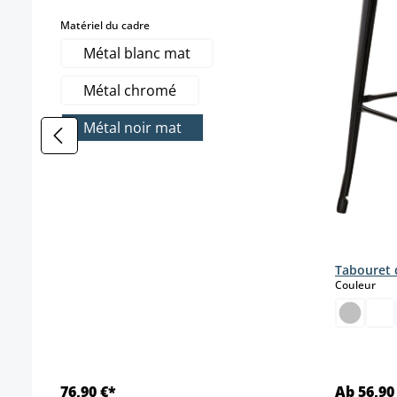
select
Matériel du cadre
Métal blanc mat
Métal chromé
Métal noir mat
Tabouret 
sele
Couleur
76,90 €*
Ab 56,90