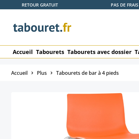
RETOUR GRATUIT
PAS DE FRAIS
ser au contenu principal
Passer à la recherche
Passer à la navigation principale
Accueil
Tabourets
Tabourets avec dossier
T
Accueil
Plus
Tabourets de bar à 4 pieds