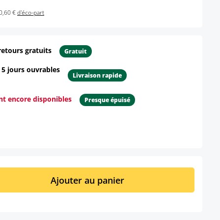
0,60 €
d'éco-part
retours gratuits
Gratuit
- 5 jours ouvrables
Livraison rapide
ont encore disponibles
Presque épuisé
ur le produit
it : Entrez la quantité souhaitée ou util
Ajouter au panier