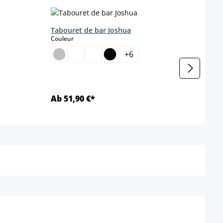
Tabouret de bar Joshua
Tabo
select
Couleur
Coule
+
6
Ab 51,90 €*
Ab 5
Détails