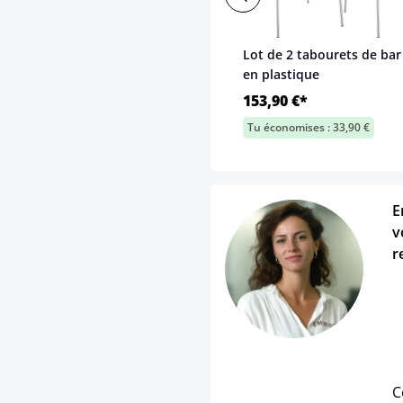
Lot de 2 tabourets de ba
en plastique
153,90 €*
Tu économises : 33,90 €
E
v
r
C