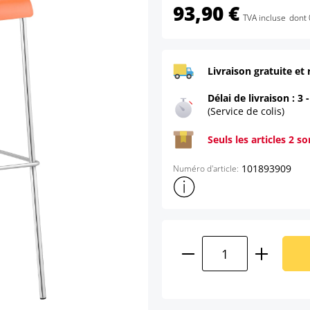
93,90 €
TVA incluse
dont 
Livraison gratuite et 
Délai de livraison : 3 
(Service de colis)
Seuls les articles 2 s
101893909
Numéro d'article:
Afficher plus d'informations s
Quantité de produ