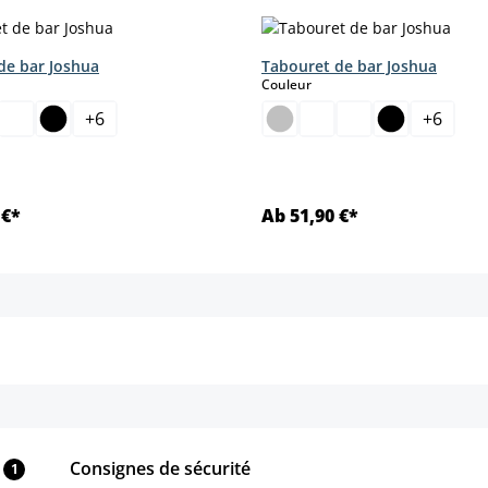
de bar Joshua
Tabouret de bar Joshua
ct
select
Couleur
+
6
+
6
 €*
Ab 51,90 €*
Détails
Détails
Consignes de sécurité
1