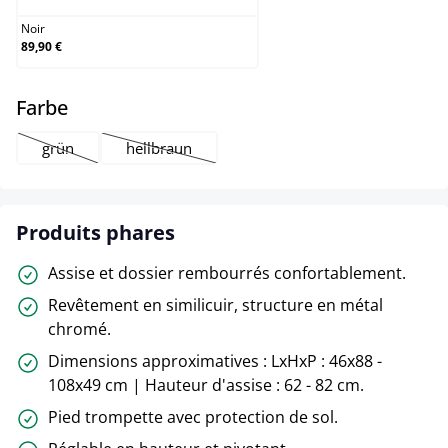
Noir
89,90 €
select
Farbe
grün
hellbraun
(Cette option n'est pas disponible pour le moment.)
(Cette option n'est pas disponible pour le momen
Produits phares
Assise et dossier rembourrés confortablement.
Revêtement en similicuir, structure en métal
chromé.
Dimensions approximatives : LxHxP : 46x88 -
108x49 cm | Hauteur d'assise : 62 - 82 cm.
Pied trompette avec protection de sol.