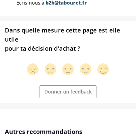
Ecris-nous à
b2b@tabouret.fr
Dans quelle mesure cette page est-elle
utile
pour ta décision d'achat ?
Donner un feedback
Ignorer la galerie de produits
Autres recommandations