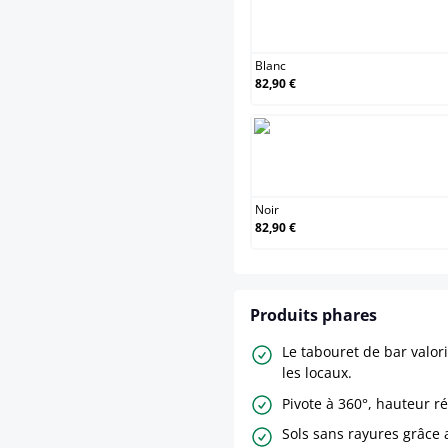
Blanc
Blanc
82,90 €
Noir
Noir
82,90 €
Produits phares
Le tabouret de bar valor
les locaux.
Pivote à 360°, hauteur r
Sols sans rayures grâce 