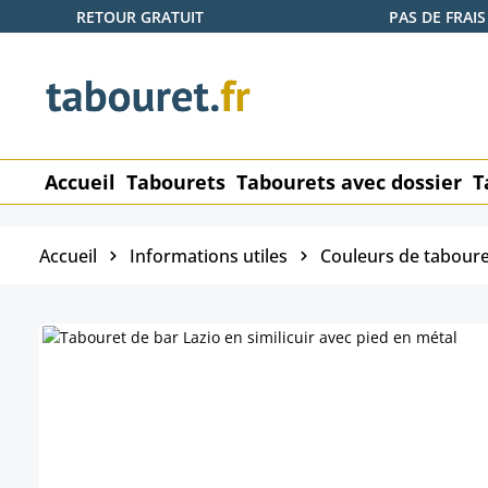
RETOUR GRATUIT
PAS DE FRAIS
ser au contenu principal
Passer à la recherche
Passer à la navigation principale
Accueil
Tabourets
Tabourets avec dossier
T
Accueil
Informations utiles
Couleurs de taboure