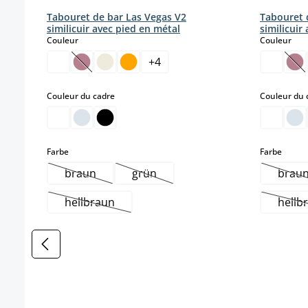
Tabouret de bar Las Vegas V2
Tabouret 
similicuir avec pied en métal
similicuir
select
sele
Couleur
Couleur
+
4
(Cette option n'est pas disponible pour le momen
(Ce
select
Couleur du cadre
Couleur du 
select
select
Farbe
Farbe
braun
grün
brau
(Cette option n'est pas disponible pour le moment
(Cette option n'est pas disponible 
(Ce
hellbraun
hellb
(Cette option n'est pas disponible pour le mome
(