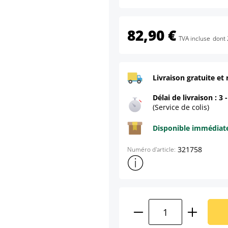
82,90 €
TVA incluse
dont 
Livraison gratuite et 
Délai de livraison : 3 
(Service de colis)
Disponible immédia
321758
Numéro d'article:
Afficher plus d'informations s
Quantité de produ