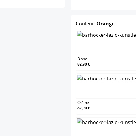
select
Couleur:
Orange
Blanc
Blanc
82,90 €
Crème
Crème
82,90 €
Marro