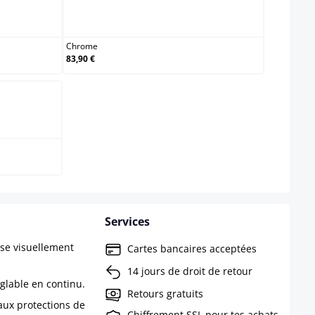
Chrome
Chrome
83,90 €
Services
ise visuellement
Cartes bancaires acceptées
14 jours de droit de retour
églable en continu.
Retours gratuits
aux protections de
Chiffrement SSL pour tes achats