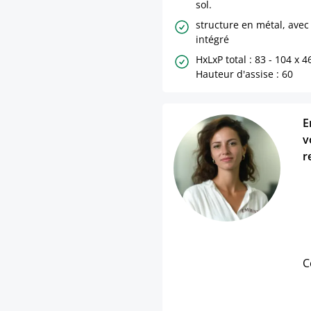
sol.
structure en métal, avec
intégré
HxLxP total : 83 - 104 x 4
Hauteur d'assise : 60
E
v
r
C