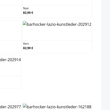
Noir
82,90 €
Vert
Vert
82,90 €
ect