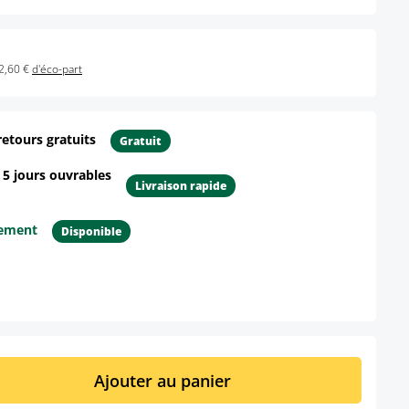
2,60 €
d'éco-part
retours gratuits
Gratuit
- 5 jours ouvrables
Livraison rapide
tement
Disponible
ur le produit
it : Entrez la quantité souhaitée ou util
Ajouter au panier