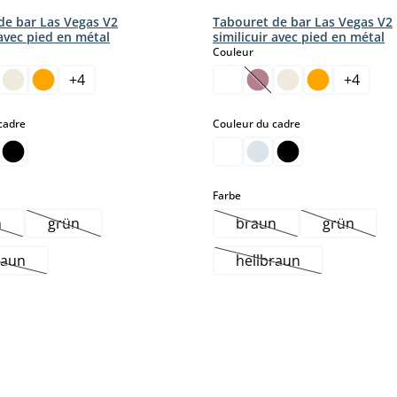
de bar Las Vegas V2
Tabouret de bar Las Vegas V2
 avec pied en métal
similicuir avec pied en métal
ct
select
Couleur
+
4
+
4
t.)
tte option n'est pas disponible pour le moment.)
(Cette option n'est pas
select
select
cadre
Couleur du cadre
select
Farbe
n
grün
braun
grün
.)
pour le moment.)
tte option n'est pas disponible pour le moment.)
(Cette option n'est pas disponible pour le moment.)
(Cette option n'est pas
(Cette op
raun
hellbraun
nt.)
Cette option n'est pas disponible pour le moment.)
(Cette option n'est p