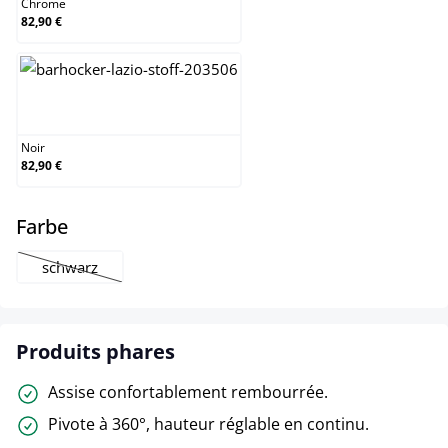
Chrome
82,90 €
Noir
Noir
82,90 €
select
Farbe
schwarz
(Cette option n'est pas disponible pour le moment.)
Produits phares
Assise confortablement rembourrée.
Pivote à 360°, hauteur réglable en continu.