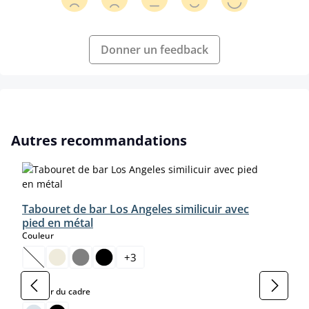
Donner un feedback
Ignorer la galerie de produits
Autres recommandations
Tabouret de bar Los Angeles similicuir avec
pied en métal
select
Couleur
+
3
(Cette option n'est pas disponible pour le moment.)
select
Couleur du cadre