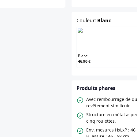
select
Couleur:
Blanc
Bl
Blanc
46,90 €
Produits phares
Avec rembourrage de qua
revêtement similicuir.
Structure en métal aspe
cinq roulettes.
Env. mesures HxLxP : 46 
H. assise : 46 - 58 cm.