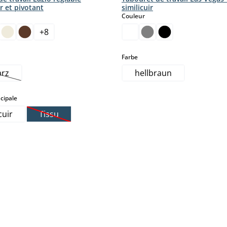
r et pivotant
similicuir
ct
select
Couleur
+
8
tte option n'est pas disponible pour le moment.)
select
Farbe
arz
hellbraun
ette option n'est pas disponible pour le moment.)
select
cipale
cuir
Tissu
(Cette option n'est pas disponible pour le moment.)