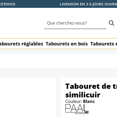
 D'ENVOI
LIVRAISON EN 3-5 JOURS OUVR
abourets réglables
Tabourets en bois
Tabourets 
Tabouret de t
similicuir
Couleur:
Blanc