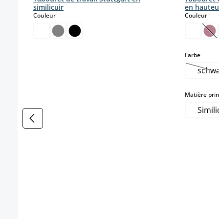
similicuir
en hauteu
select
sele
Couleur
Couleur
(Ce
select
Farbe
schw
(C
Matière prin
Simili