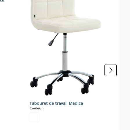
Matièr
S
V
Tabouret de travail Medica
select
Couleur