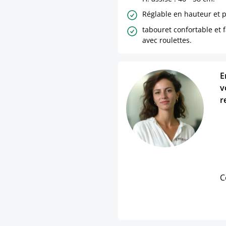
Réglable en hauteur et p
tabouret confortable et f
avec roulettes.
E
v
r
C