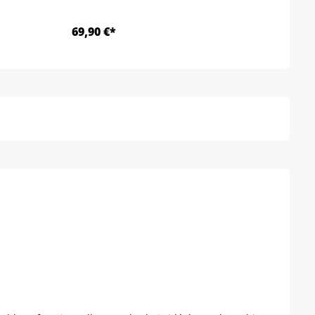
69,90 €*
Ab 4
Détails