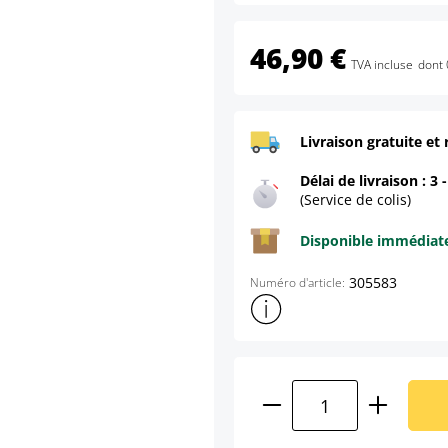
46,90 €
TVA incluse
dont 
Livraison gratuite et 
Délai de livraison : 3 
(Service de colis)
Disponible immédia
305583
Numéro d'article:
Afficher plus d'informations s
Quantité de produ