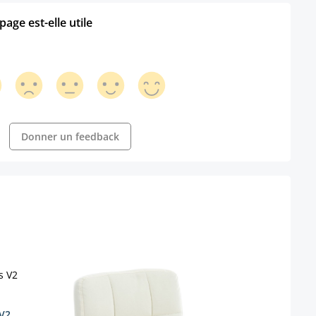
age est-elle utile
Donner un feedback
Pouf 
Coule
 V2