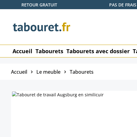
RETOUR GRATUIT
PAS DE FRAIS
ser au contenu principal
Passer à la recherche
Passer à la navigation principale
Accueil
Tabourets
Tabourets avec dossier
T
Accueil
Le meuble
Tabourets