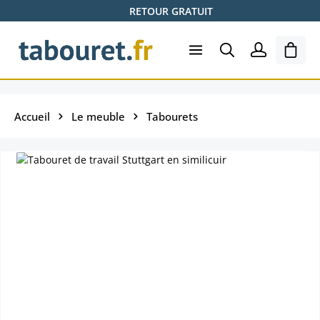
RETOUR GRATUIT
Passer au contenu principal
Le pa
Accueil
Le meuble
Tabourets