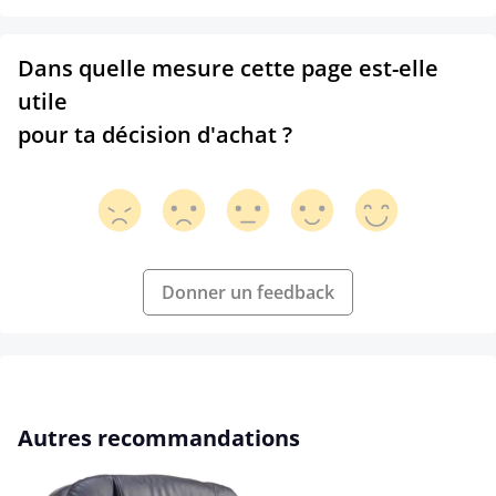
Dans quelle mesure cette page est-elle
utile
pour ta décision d'achat ?
Donner un feedback
Ignorer la galerie de produits
Autres recommandations