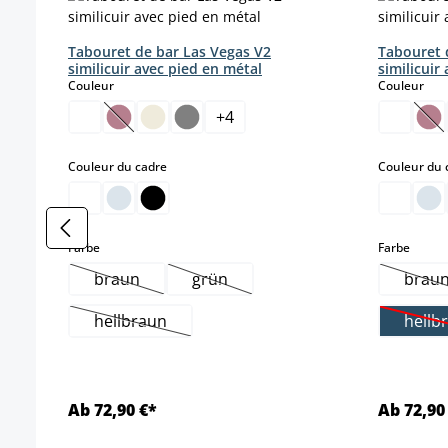
Tabouret de bar Las Vegas V2
Tabouret 
similicuir avec pied en métal
similicuir
select
sele
Couleur
Couleur
+
4
(Cette option n'est pas disponible pour le momen
(Ce
select
Couleur du cadre
Couleur du 
select
select
Farbe
Farbe
braun
grün
brau
(Cette option n'est pas disponible pour le moment
(Cette option n'est pas disponible 
(Ce
hellbraun
hellb
(Cette option n'est pas disponible pour le mome
(
Ab 72,90 €*
Ab 72,90