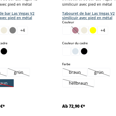
de bar Las Vegas V2
Tabouret de bar Las Vegas V2
 avec pied en métal
similicuir avec pied en métal
ct
select
Couleur
+
4
+
4
t.)
tte option n'est pas disponible pour le moment.)
(Cette option n'est pas
select
select
cadre
Couleur du cadre
select
Farbe
n
grün
braun
grün
.)
pour le moment.)
tte option n'est pas disponible pour le moment.)
(Cette option n'est pas disponible pour le moment.)
(Cette option n'est pas
(Cette op
raun
hellbraun
nt.)
Cette option n'est pas disponible pour le moment.)
(Cette option n'est p
 €*
Ab 72,90 €*