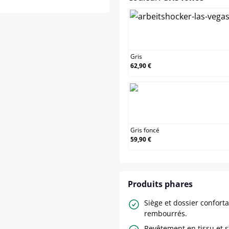
Gris
Gris
62,90 €
Gris
Gris foncé
59,90 €
Produits phares
Siège et dossier confor
rembourrés.
Revêtement en tissu et s