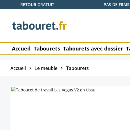
RETOUR GRATUIT
PAS DE FRAIS
ser au contenu principal
Passer à la recherche
Passer à la navigation principale
Accueil
Tabourets
Tabourets avec dossier
T
Accueil
Le meuble
Tabourets