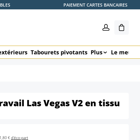
ABLES
PAIEMENT CARTES BANCAIRES
Le pani
extérieurs
Tabourets pivotants
Plus
Le meubl
ravail Las Vegas V2 en tissu
1,80 €
d'éco-part