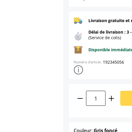
Livraison gratuite et 
Délai de livraison : 3 
(Service de colis)
Disponible immédia
192345056
Numéro d'article:
Afficher plus d'informations s
Quantité de produ
select
Couleur:
Gris foncé