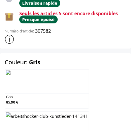
Livraison rapide
Seuls les articles 5 sont encore disponibles
Presque épuisé
307582
Numéro d'article:
Afficher plus d'informations sur le produit
select
Couleur:
Gris
Gris
Gris
85,90 €
Marron