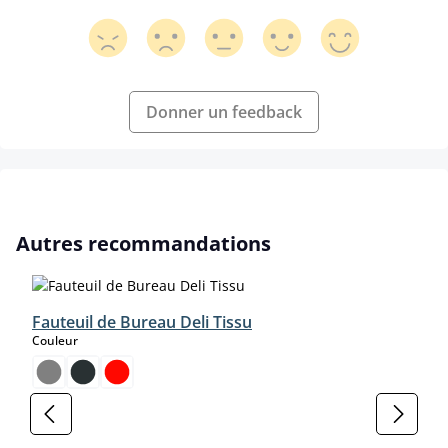
Donner un feedback
Ignorer la galerie de produits
Autres recommandations
Fauteuil de Bureau Deli Tissu
select
Couleur