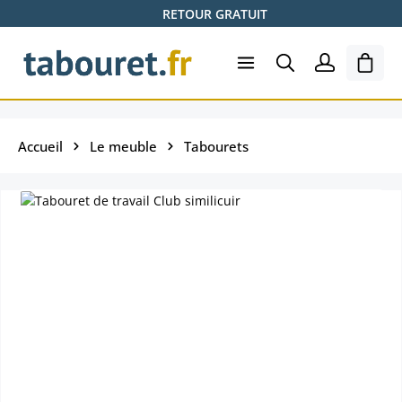
RETOUR GRATUIT
Passer au contenu principal
Le pa
Accueil
Le meuble
Tabourets