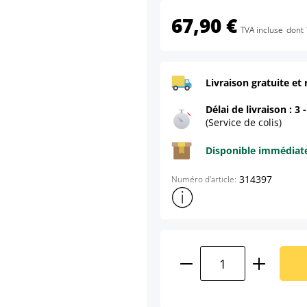
67,90 €
TVA incluse
dont 
Livraison gratuite et 
Délai de livraison : 3 
(Service de colis)
Disponible immédia
314397
Numéro d'article:
Afficher plus d'informations s
Quantité de produ