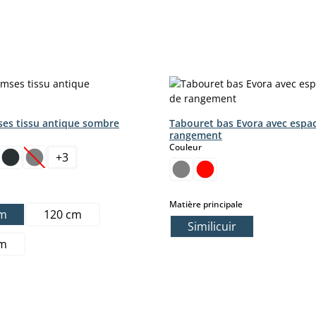
es tissu antique sombre
Tabouret bas Evora avec espa
ct
rangement
select
Couleur
+
3
(Cette option n'est pas disponible pour le moment.)
select
Matière principale
cm
120 cm
Similicuir
cm