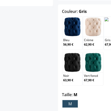
select
Couleur:
Gris
Bleu
Crème
Bleu
Crème
Gris
56,90 €
62,90 €
67,9
Noir
Vert fonc
Noir
Vert foncé
63,90 €
67,90 €
select
Taille:
M
M