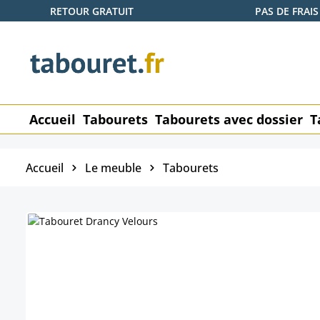
RETOUR GRATUIT
PAS DE FRAIS
ser au contenu principal
Passer à la recherche
Passer à la navigation principale
Accueil
Tabourets
Tabourets avec dossier
T
Accueil
Le meuble
Tabourets