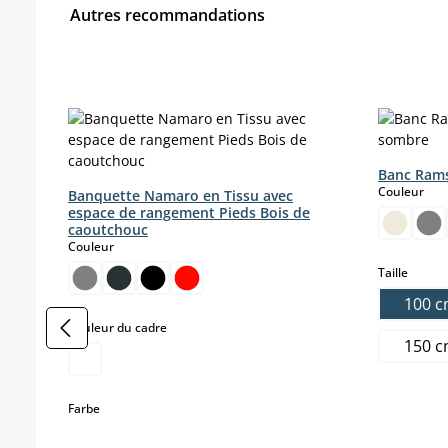
Autres recommandations
Ignorer la galerie de produits
Banc Rams
sele
Couleur
Banquette Namaro en Tissu avec
espace de rangement Pieds Bois de
caoutchouc
select
Couleur
select
Taille
100 
select
Couleur du cadre
150 
select
Farbe