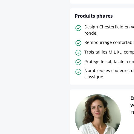
Produits phares
Design Chesterfield en v
ronde.
Rembourrage confortable
Trois tailles M L XL, com
Protège le sol, facile à e
Nombreuses couleurs, 
classique.
E
v
r