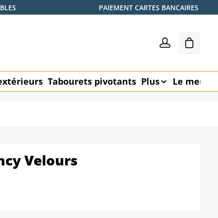
ABLES
PAIEMENT CARTES BANCAIRES
Le pani
extérieurs
Tabourets pivotants
Plus
Le meubl
ncy Velours