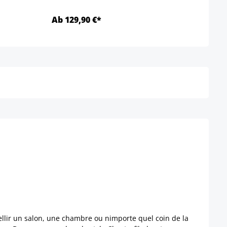
Ab 129,90 €*
Ab 1
Détails
ellir un salon, une chambre ou nimporte quel coin de la