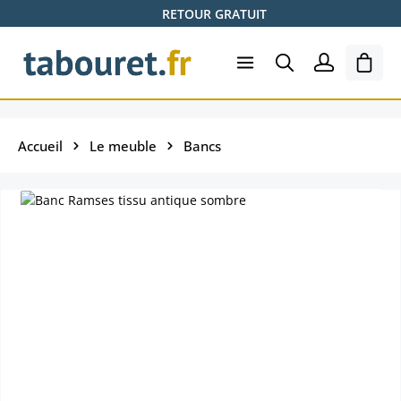
RETOUR GRATUIT
Passer au contenu principal
Le pa
Accueil
Le meuble
Bancs