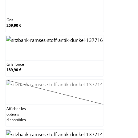
Gris
Gris
209,90 €
Gris foncé
Gris foncé
189,90 €
Jaune
(Cette option n'est pas disponible pour le mo
Afficher les
options
disponibles