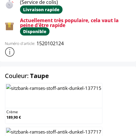
(Service de colis)
Livraison rapide
Actuellement très populaire, cela vaut la
peine d'être rapide
Disponible
1520102124
Numéro d'article:
Afficher plus d'informations sur le produit
select
Couleur:
Taupe
Crème
Crème
189,90 €