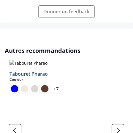
Donner un feedback
Ignorer la galerie de produits
Autres recommandations
Tabouret Pharao
select
Couleur
+
7