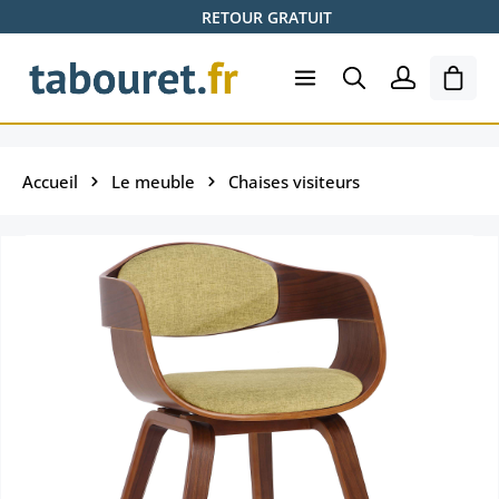
RETOUR GRATUIT
Passer au contenu principal
Le pa
Accueil
Le meuble
Chaises visiteurs