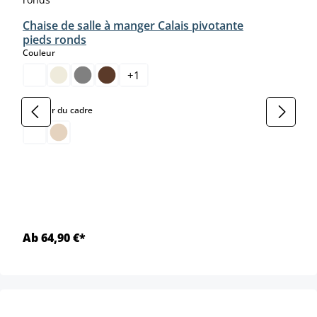
Chaise de salle à manger Calais pivotante
pieds ronds
select
Couleur
+
1
select
Couleur du cadre
Ab 64,90 €*