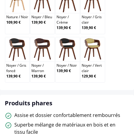
Nature / Noir
Noyer / Bleu
Noyer / Crème
Noyer / Gris clair
Nature
/
Noir
Noyer
/
Bleu
Noyer
/
Noyer
/
Gris
109,90 €
139,90 €
Crème
clair
139,90 €
139,90 €
Noyer / Gris foncé
Noyer / Marron
Noyer / Noir
Noyer / Vert clair
Noyer
/
Gris
Noyer
/
Noyer
/
Noir
Noyer
/
Vert
foncé
Marron
139,90 €
clair
139,90 €
139,90 €
129,90 €
Produits phares
Assise et dossier confortablement rembourrés
Superbe mélange de matériaux en bois et en
tissu facile