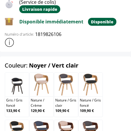
(Service de colis)
Livraison rapide
Disponible immédiatement
Disponible
1819826106
Numéro d'article:
Afficher plus d'informations sur le produit
select
Couleur:
Noyer / Vert clair
Gris / Gris foncé
Nature / Crème
Nature / Gris clair
Nature / Gris foncé
Gris
/
Gris
Nature
/
Nature
/
Gris
Nature
/
Gris
foncé
Crème
clair
foncé
133,90 €
129,90 €
109,90 €
109,90 €