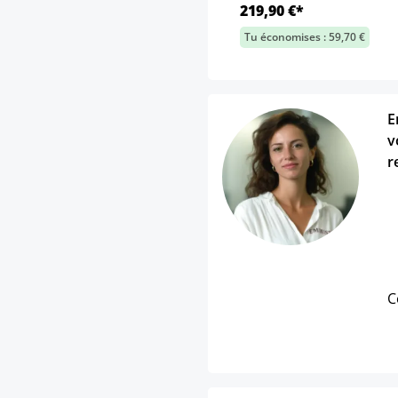
219,90 €*
Tu économises : 59,70 €
E
v
r
C