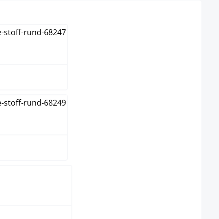
u
me
s