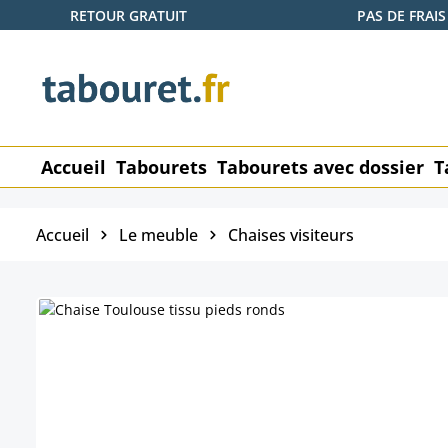
RETOUR GRATUIT
PAS DE FRAIS
ser au contenu principal
Passer à la recherche
Passer à la navigation principale
Accueil
Tabourets
Tabourets avec dossier
T
Accueil
Le meuble
Chaises visiteurs