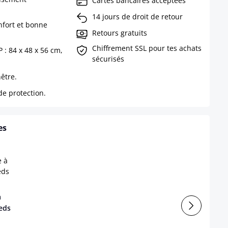
Cartes bancaires acceptées
14 jours de droit de retour
nfort et bonne
Retours gratuits
Chiffrement SSL pour tes achats
 : 84 x 48 x 56 cm,
sécurisés
.
être.
de protection.
es
à
eds