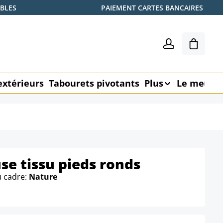
ABLES
PAIEMENT CARTES BANCAIRES
Le pani
extérieurs
Tabourets pivotants
Plus
Le meubl
se tissu pieds ronds
u cadre:
Nature