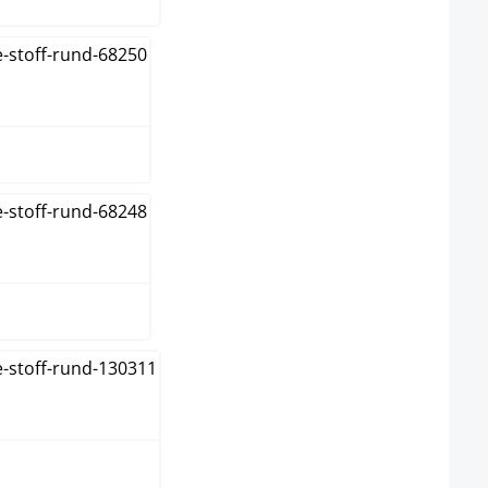
 foncé
ron
upe