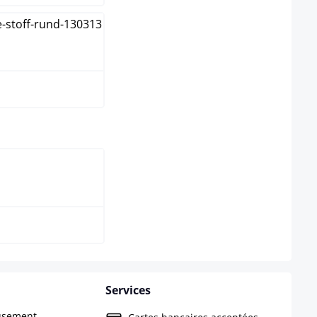
t
select
ure
Services
eusement