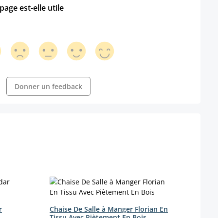
age est-elle utile
Donner un feedback
r
Chaise De Salle à Manger Florian En
Chais
Tissu Avec Piètement En Bois
en ve