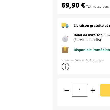
69,90 €
TVA incluse
dont 
Livraison gratuite et 
Délai de livraison : 3 
(Service de colis)
Disponible immédia
151635508
Numéro d'article:
Afficher plus d'informations s
Quantité de produ