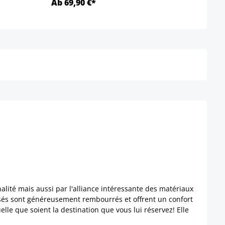
Ab 69,90 €*
Ab 1
Détails
alité mais aussi par l'alliance intéressante des matériaux
ssés sont généreusement rembourrés et offrent un confort
elle que soient la destination que vous lui réservez! Elle