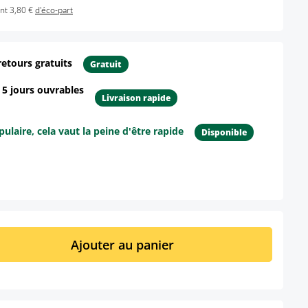
nt 3,80 €
d'éco-part
retours gratuits
Gratuit
- 5 jours ouvrables
Livraison rapide
ulaire, cela vaut la peine d'être rapide
Disponible
ur le produit
it : Entrez la quantité souhaitée ou util
Ajouter au panier