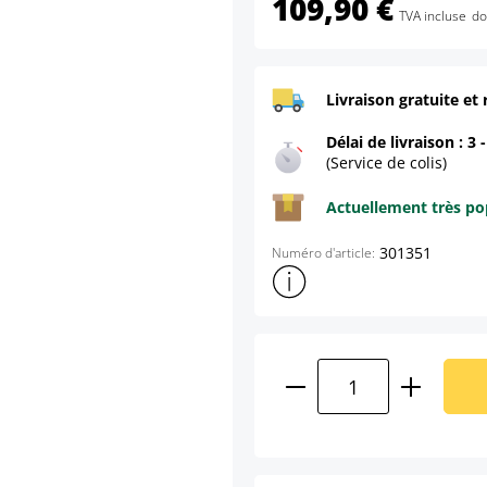
109,90 €
TVA incluse
do
Livraison gratuite et 
Délai de livraison : 3 
(Service de colis)
Actuellement très pop
301351
Numéro d'article:
Afficher plus d'informations s
Quantité de produ