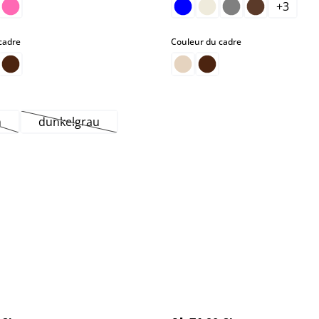
+
3
select
select
cadre
Couleur du cadre
n
dunkelgrau
tte option n'est pas disponible pour le moment.)
(Cette option n'est pas disponible pour le moment.)