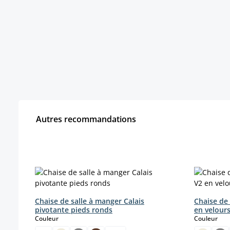
Autres recommandations
Ignorer la galerie de produits
Chaise de salle à manger Calais
Chaise de
pivotante pieds ronds
en velour
select
sele
Couleur
Couleur