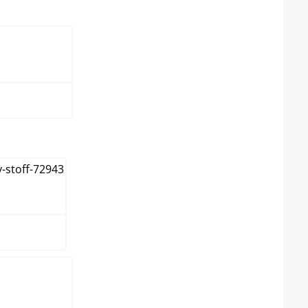
ect
e