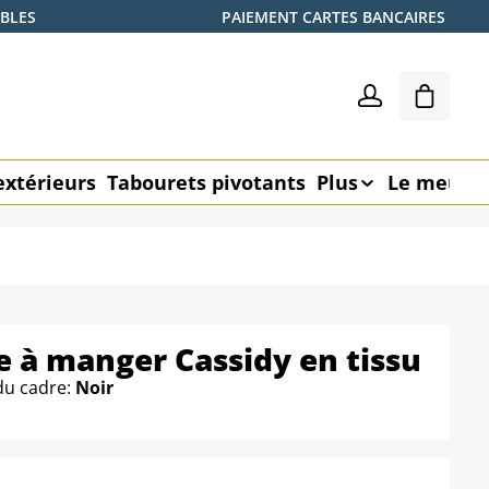
ABLES
PAIEMENT CARTES BANCAIRES
Le pani
extérieurs
Tabourets pivotants
Plus
Le meubl
le à manger Cassidy en tissu
du cadre:
Noir