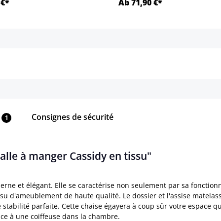
 €*
Ab 71,90 €*
Détails
Détails
Consignes de sécurité
1
salle à manger Cassidy en tissu"
rne et élégant. Elle se caractérise non seulement par sa fonctionn
issu d'ameublement de haute qualité. Le dossier et l'assise matela
stabilité parfaite. Cette chaise égayera à coup sûr votre espace qu
ace à une coiffeuse dans la chambre.