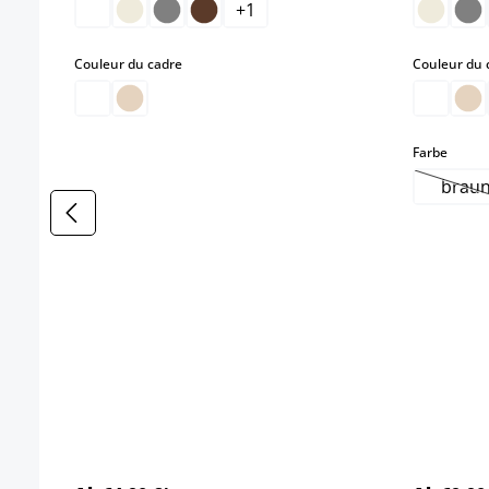
+
1
select
Couleur du cadre
Couleur du 
select
Farbe
brau
(Ce