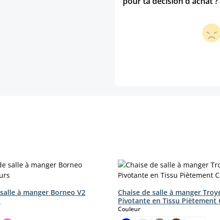
pour ta décision d'achat ?
 salle à manger Borneo V2
Chaise de salle à manger Troy
s
Pivotante en Tissu Piètement 
ct
select
Couleur