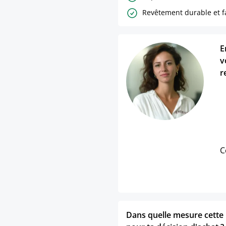
Revêtement durable et fa
E
v
r
C
Dans quelle mesure cette p