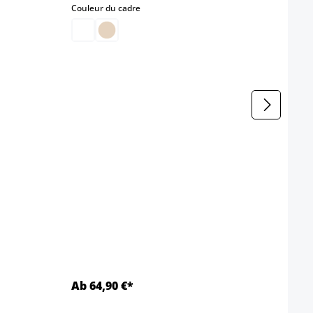
select
Couleur du cadre
 disponible pour le moment.)
Chais
Coule
Ab 64,90 €*
Ab 6