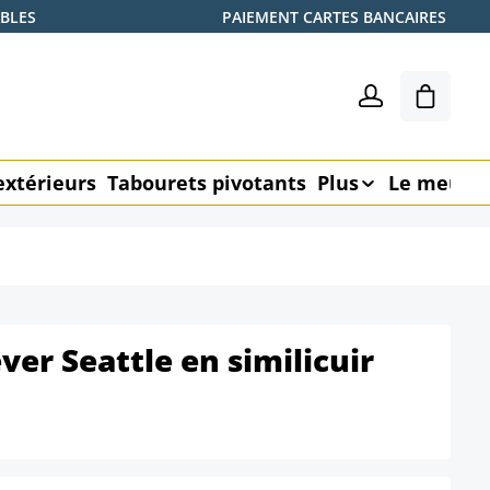
ABLES
PAIEMENT CARTES BANCAIRES
Le pani
extérieurs
Tabourets pivotants
Plus
Le meubl
ver Seattle en similicuir