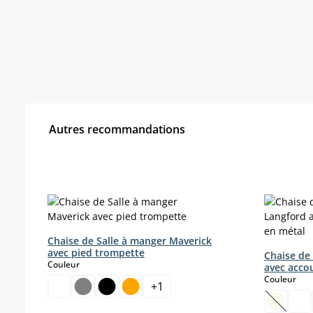
Autres recommandations
Ignorer la galerie de produits
Chaise de Salle à manger Maverick
avec pied trompette
Chaise de
select
Couleur
avec acco
sele
Couleur
+
1
(Cette o