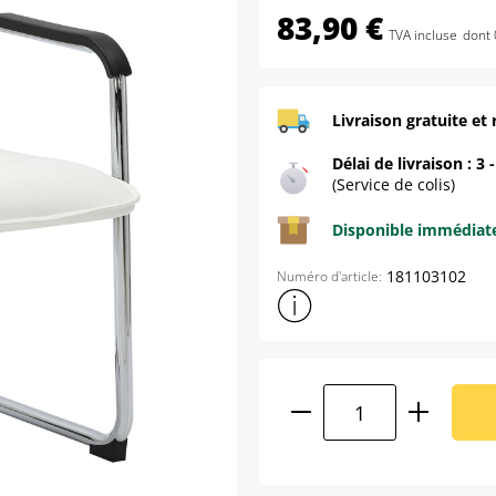
83,90 €
TVA incluse
dont 
Livraison gratuite et 
Délai de livraison : 3 
(Service de colis)
Disponible immédia
181103102
Numéro d'article:
Afficher plus d'informations s
Quantité de produ