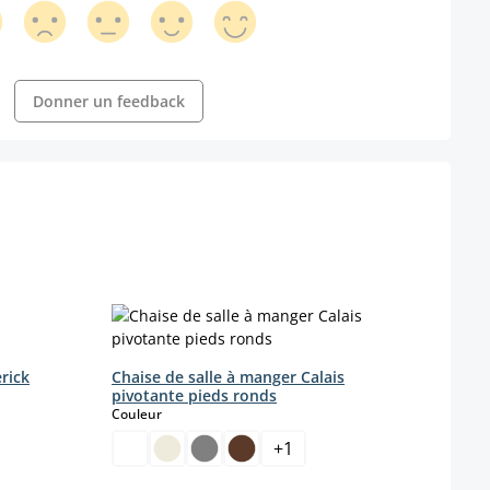
Donner un feedback
rick
Chaise de salle à manger Calais
pivotante pieds ronds
select
Couleur
+
1