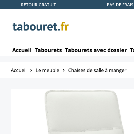
RETOUR GRATUIT
PAS DE FRAIS
ser au contenu principal
Passer à la recherche
Passer à la navigation principale
Accueil
Tabourets
Tabourets avec dossier
T
Accueil
Le meuble
Chaises de salle à manger