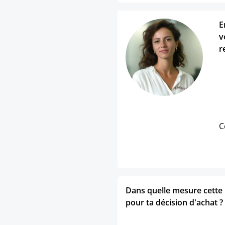
E
v
r
C
Dans quelle mesure cette p
pour ta décision d'achat ?