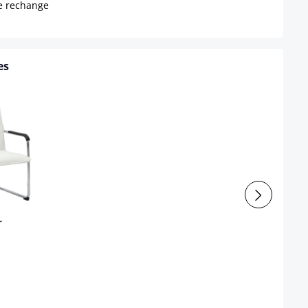
de rechange
es
r