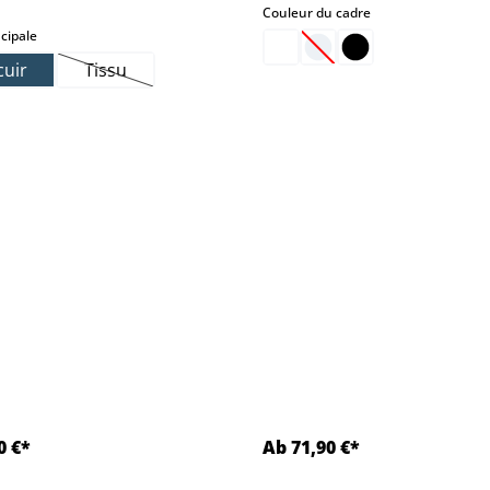
select
Couleur du cadre
select
cipale
t.)
(Cette option n'est pas
cuir
Tissu
(Cette option n'est pas disponible pour le moment.)
0 €*
Ab 71,90 €*