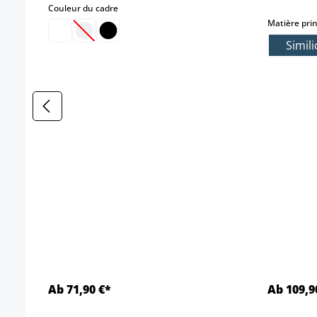
select
Couleur du cadre
Matière prin
(Cette option n'est pas disponible pour le momen
Simili
Ab 71,90 €*
Ab 109,9