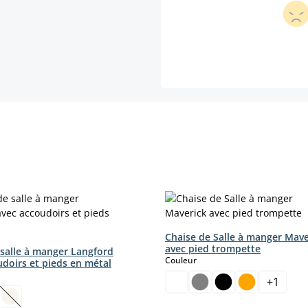
Chaise de Salle à manger Mave
avec pied trompette
 salle à manger Langford
select
Couleur
udoirs et pieds en métal
ct
+
1
ption n'est pas disponible pour le moment.)
(Cette option n'est pas disponible pour le moment.)