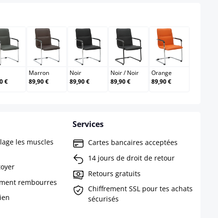
Gris
Marron
Noir
Noir / Noir
Orange
Marron
Noir
Noir
/
Noir
Orange
0 €
89,90 €
89,90 €
89,90 €
89,90 €
Services
lage les muscles
Cartes bancaires acceptées
14 jours de droit de retour
toyer
Retours gratuits
rement rembourres
Chiffrement SSL pour tes achats
ien
sécurisés