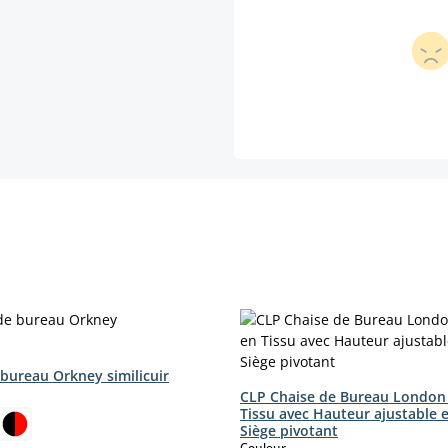
 bureau Orkney similicuir
ct
CLP Chaise de Bureau London
Tissu avec Hauteur ajustable 
Siège pivotant
select
Couleur