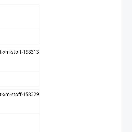
 / Bleu
 / Jaune
 / Orange