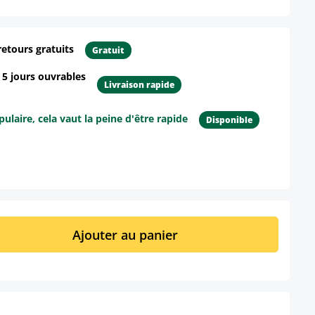
retours gratuits
Gratuit
- 5 jours ouvrables
Livraison rapide
ulaire, cela vaut la peine d'être rapide
Disponible
ur le produit
it : Entrez la quantité souhaitée ou util
Ajouter au panier
t