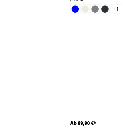
+
1
Ab 89,90 €*