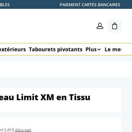
ABLES
PAIEMENT CARTES BANCAIRES
Le pani
extérieurs
Tabourets pivotants
Plus
Le meubl
eau Limit XM en Tissu
nt 5,40 €
d'éco-part