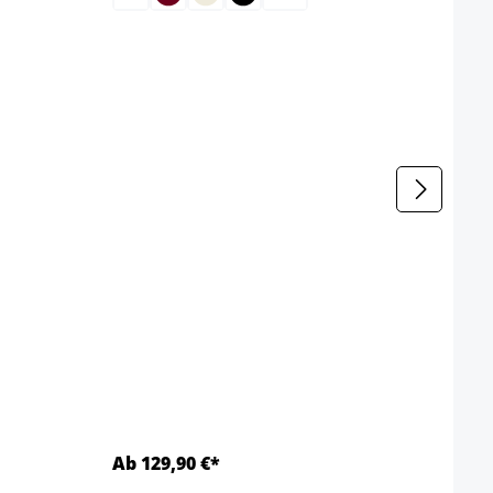
Chais
Coule
Ab 129,90 €*
Ab 1