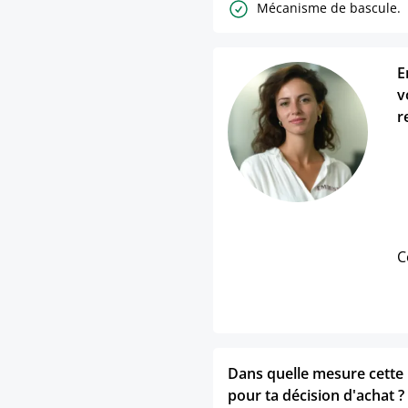
Mécanisme de bascule.
E
v
r
C
Dans quelle mesure cette p
pour ta décision d'achat ?