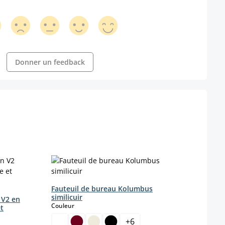
Donner un feedback
Fauteuil de bureau Kolumbus
similicuir
 V2 en
select
Couleur
et
+
6