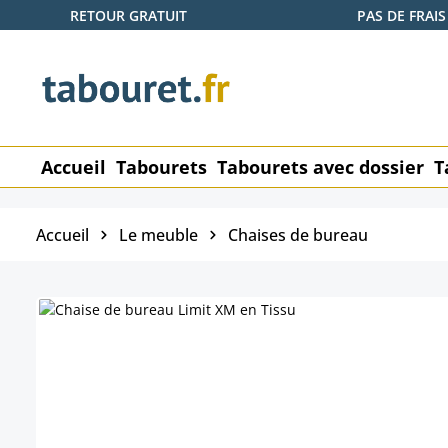
RETOUR GRATUIT
PAS DE FRAIS
ser au contenu principal
Passer à la recherche
Passer à la navigation principale
Accueil
Tabourets
Tabourets avec dossier
T
Accueil
Le meuble
Chaises de bureau