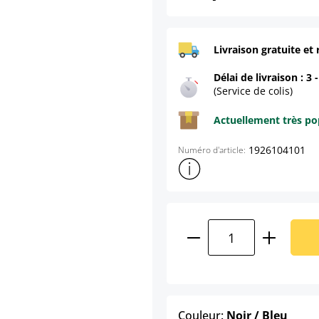
Livraison gratuite et 
Délai de livraison : 3 
(Service de colis)
Actuellement très pop
1926104101
Numéro d'article:
Afficher plus d'informations s
Quantité de produ
selec
Couleur:
Noir / Bleu