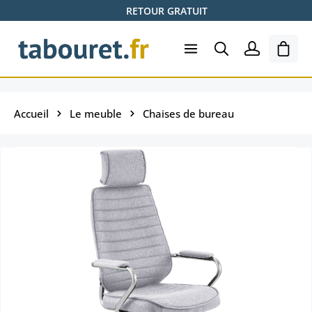
RETOUR GRATUIT
Passer au contenu principal
Le pa
Accueil
Le meuble
Chaises de bureau