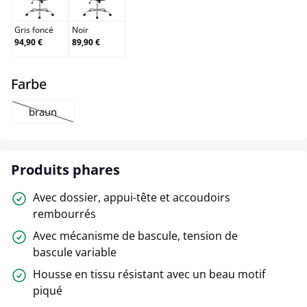
Gris foncé
Noir
Gris foncé
Noir
94,90 €
89,90 €
select
Farbe
braun
(Cette option n'est pas disponible pour le moment.)
Produits phares
Avec dossier, appui-tête et accoudoirs
rembourrés
Avec mécanisme de bascule, tension de
bascule variable
Housse en tissu résistant avec un beau motif
piqué