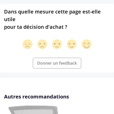
Dans quelle mesure cette page est-elle
utile
pour ta décision d'achat ?
Donner un feedback
Ignorer la galerie de produits
Autres recommandations