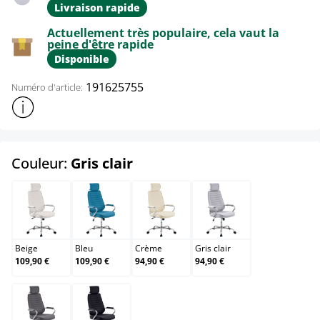
Livraison rapide
Actuellement très populaire, cela vaut la
peine d'être rapide
Disponible
191625755
Numéro d'article:
Afficher plus d'informations sur le produit
select
Couleur:
Gris clair
Beige
Bleu
Crème
Gris clair
Beige
Bleu
Crème
Gris clair
109,90 €
109,90 €
94,90 €
94,90 €