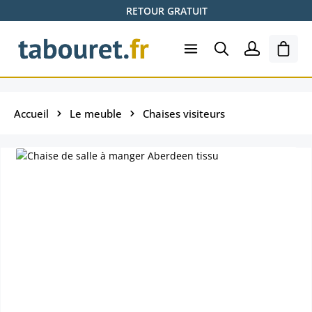
RETOUR GRATUIT
Passer au contenu principal
Le pa
Accueil
Le meuble
Chaises visiteurs