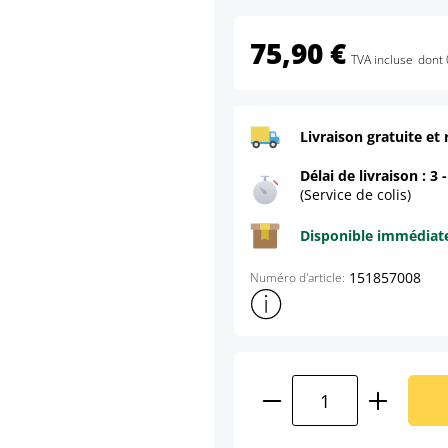
75,90 €
TVA incluse
dont 
Livraison gratuite et 
Délai de livraison : 3 
(Service de colis)
Disponible immédia
151857008
Numéro d'article:
Afficher plus d'informations s
Quantité de produ