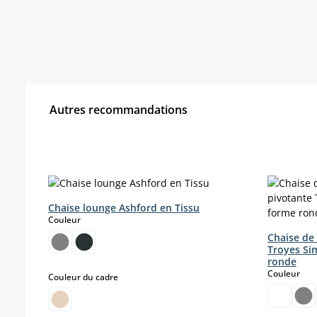
Autres recommandations
Ignorer la galerie de produits
Chaise lounge Ashford en Tissu
select
Couleur
Chaise de
Troyes Sim
ronde
sele
Couleur
select
Couleur du cadre