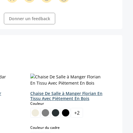
Donner un feedback
r
Chaise De Salle à Manger Florian En
Chais
Tissu Avec Piètement En Bois
en ve
select
Couleur
Coule
+
2
select
Couleur du cadre
Coule