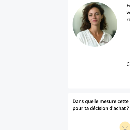
E
v
r
C
Dans quelle mesure cette p
pour ta décision d'achat ?