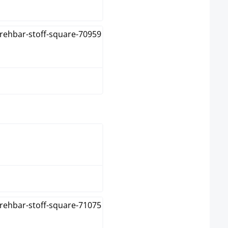
Vert
select
Nature
Noyer