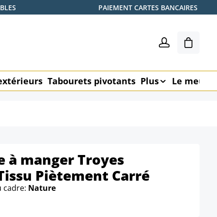
ABLES
PAIEMENT CARTES BANCAIRES
Le pani
extérieurs
Tabourets pivotants
Plus
Le meubl
le à manger Troyes
Tissu Piètement Carré
u cadre:
Nature