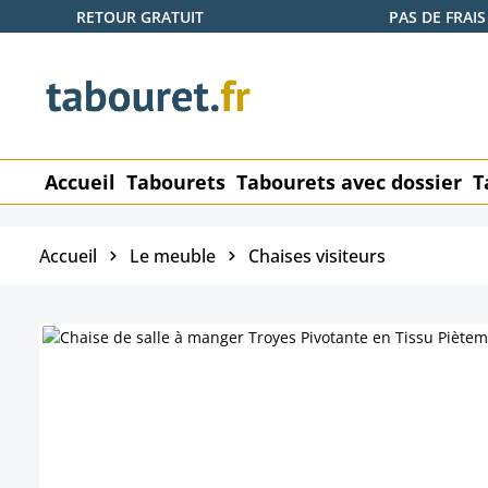
RETOUR GRATUIT
PAS DE FRAIS
ser au contenu principal
Passer à la recherche
Passer à la navigation principale
Accueil
Tabourets
Tabourets avec dossier
T
Accueil
Le meuble
Chaises visiteurs