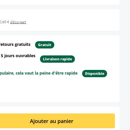
0,60 €
d'éco-part
retours gratuits
Gratuit
- 5 jours ouvrables
Livraison rapide
ulaire, cela vaut la peine d'être rapide
Disponible
ur le produit
it : Entrez la quantité souhaitée ou util
Ajouter au panier