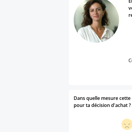
E
v
r
C
Dans quelle mesure cette p
pour ta décision d'achat ?