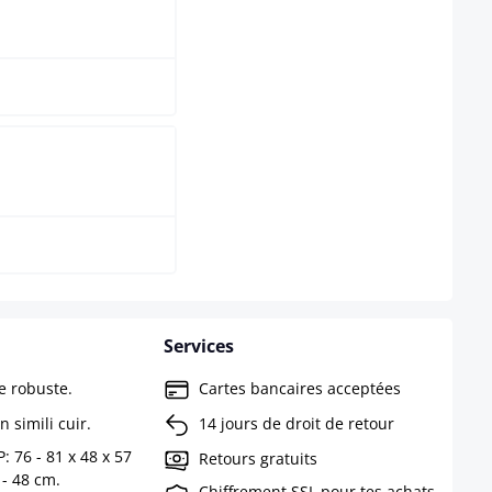
anc
ir
Services
e robuste.
Cartes bancaires acceptées
 simili cuir.
14 jours de droit de retour
: 76 - 81 x 48 x 57
Retours gratuits
 - 48 cm.
Chiffrement SSL pour tes achats