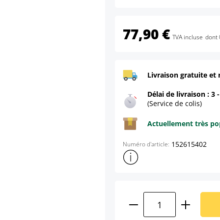
77,90 €
TVA incluse
dont 
Livraison gratuite et 
Délai de livraison : 3 
(Service de colis)
Actuellement très pop
152615402
Numéro d'article:
Afficher plus d'informations s
Quantité de produ