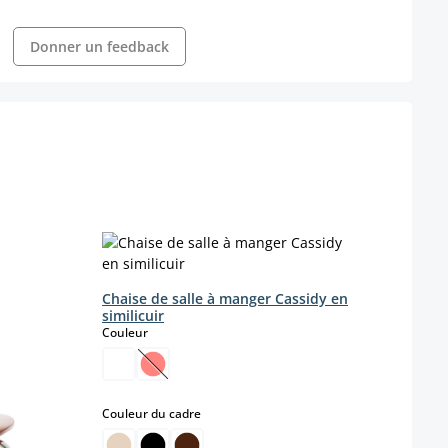
Donner un feedback
Chaise de salle à manger Cassidy en
Chais
similicuir
piét
select
Couleur
Coule
(Cette option n'est pas disponible pour le 
select
Couleur du cadre
Coule