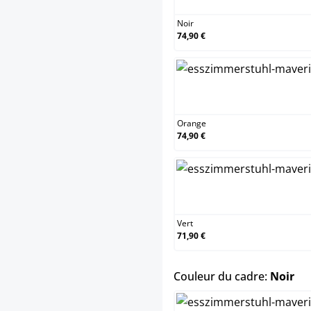
Noir
74,90 €
Or
Orange
74,90 €
Ve
Vert
71,90 €
sel
Couleur du cadre:
Noir