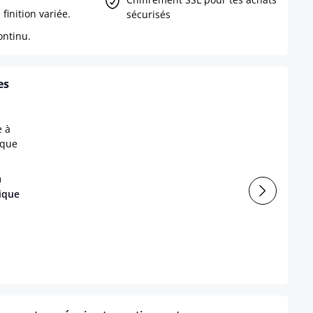
finition variée.
sécurisés
ontinu.
es
à
ique