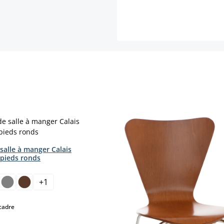
salle à manger Calais
 pieds ronds
ct
+
1
moment.)
select
cadre