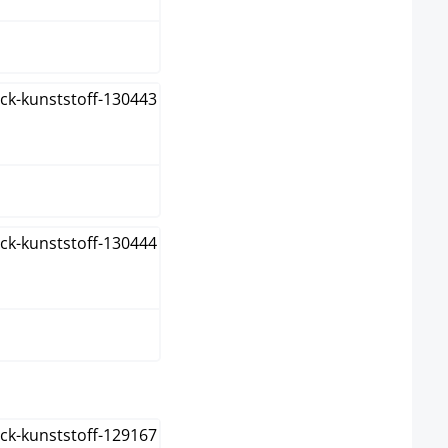
ange
rt
ect