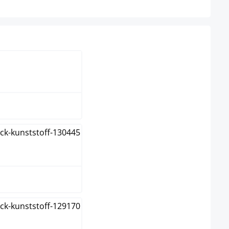
anc
is
ir