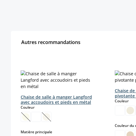
Autres recommandations
Ignorer la galerie de produits
Chaise de 
pivotante
Chaise de salle à manger Langford
sele
Couleur
avec accoudoirs et pieds en métal
select
Couleur
(Cette option n'est pas disponible pour le moment.)
(Cette option n'est pas disponible pour le 
Couleur du 
select
Matière principale