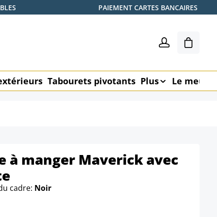
ABLES
PAIEMENT CARTES BANCAIRES
Le pani
extérieurs
Tabourets pivotants
Plus
Le meubl
le à manger Maverick avec
te
du cadre:
Noir