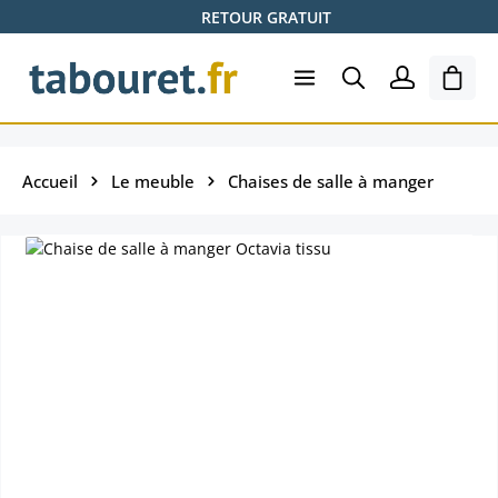
RETOUR GRATUIT
Passer au contenu principal
Le pa
Accueil
Le meuble
Chaises de salle à manger