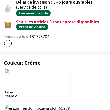
Délai de livraison : 3 - 5 jours ouvrables
(Service de colis)
Livraison rapide
Seuls les articles 3 sont encore disponibles
Presque épuisé
181778704
Numéro d'article:
Afficher plus d'informations sur le produit
select
Couleur:
Crème
Crème
Crème
209,90 €