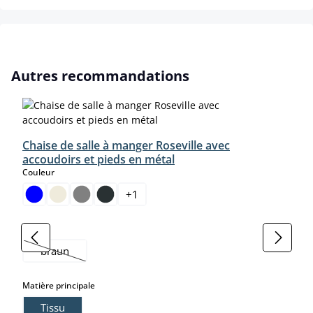
Ignorer la galerie de produits
Autres recommandations
Chaise de salle à manger Roseville avec
accoudoirs et pieds en métal
select
Couleur
+
1
select
Farbe
braun
(Cette option n'est pas disponible pour le moment.)
select
Matière principale
Tissu