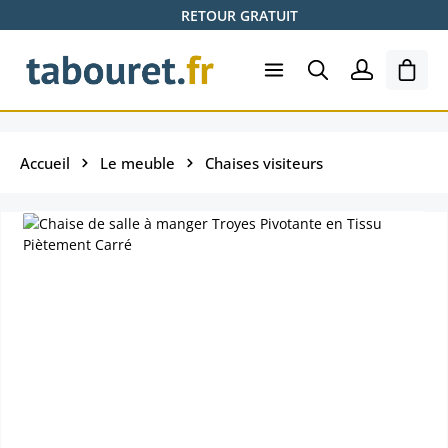
RETOUR GRATUIT
Passer au contenu principal
Le pa
Accueil
Le meuble
Chaises visiteurs