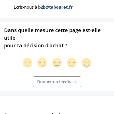
Ecris-nous à
b2b@tabouret.fr
Dans quelle mesure cette page est-elle
utile
pour ta décision d'achat ?
Donner un feedback
Ignorer la galerie de produits