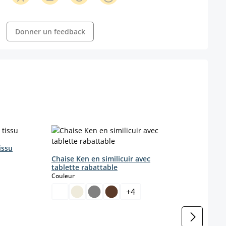
Donner un feedback
issu
Chais
Coule
Chaise Ken en similicuir avec
tablette rabattable
select
Couleur
+
4