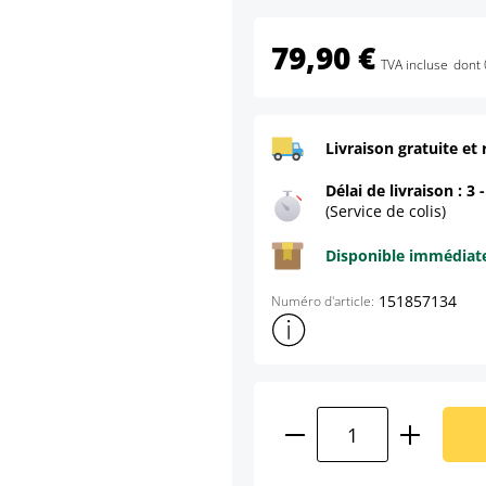
79,90 €
TVA incluse
dont 
Livraison gratuite et 
Délai de livraison : 3 
(Service de colis)
Disponible immédia
151857134
Numéro d'article:
Afficher plus d'informations s
Quantité de produ