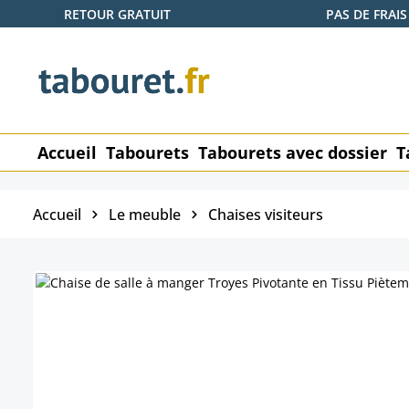
RETOUR GRATUIT
PAS DE FRAIS
ser au contenu principal
Passer à la recherche
Passer à la navigation principale
Accueil
Tabourets
Tabourets avec dossier
T
Accueil
Le meuble
Chaises visiteurs