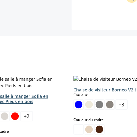
Chaise de visiteur Borneo V2 t
select
Couleur
salle à manger Sofia en
ec Pieds en bois
+
3
ct
+
2
select
Couleur du cadre
select
cadre