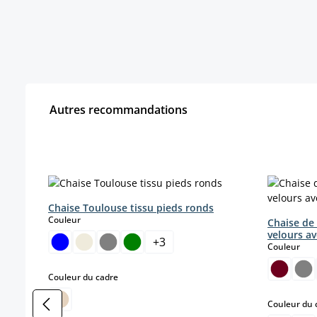
Autres recommandations
Ignorer la galerie de produits
Chaise Toulouse tissu pieds ronds
select
Couleur
Chaise de 
velours av
+
3
sele
Couleur
select
Couleur du cadre
Couleur du 