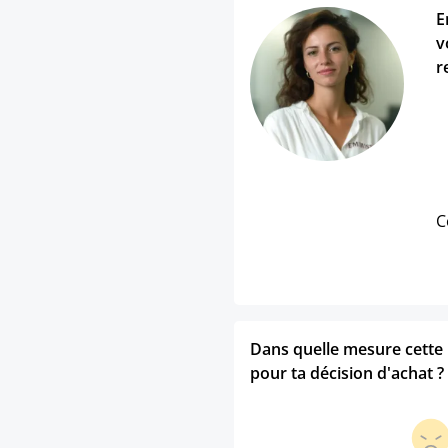
E
v
r
C
Dans quelle mesure cette p
pour ta décision d'achat ?