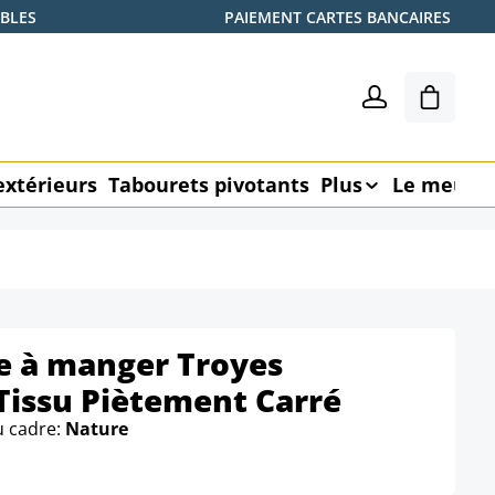
ABLES
PAIEMENT CARTES BANCAIRES
Le pani
extérieurs
Tabourets pivotants
Plus
Le meubl
le à manger Troyes
Tissu Piètement Carré
u cadre:
Nature