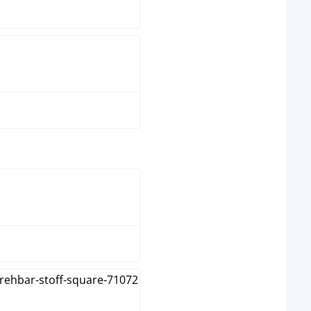
Vert
select
Nature
Noyer