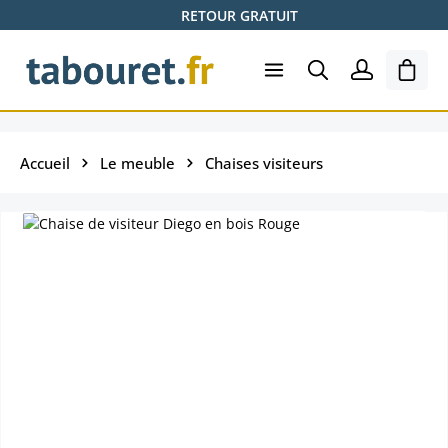
RETOUR GRATUIT
Passer au contenu principal
Le pa
Accueil
Le meuble
Chaises visiteurs