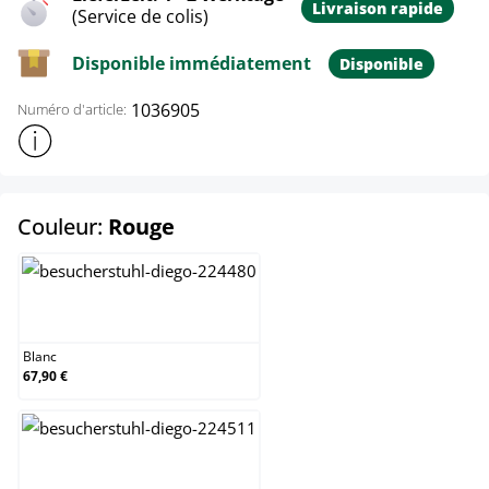
Livraison rapide
(Service de colis)
Disponible immédiatement
Disponible
1036905
Numéro d'article:
Afficher plus d'informations sur le produit
select
Couleur:
Rouge
Blanc
Blanc
67,90 €
Bleu clair