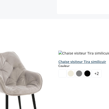
Chaise visiteur Tira similicuir
select
Couleur
+
2
moment.)