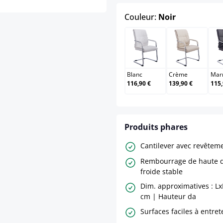
select
Couleur:
Noir
Blanc
Crème
Blanc
Crème
Mar
116,90 €
139,90 €
115,
Produits phares
Cantilever avec revêteme
Rembourrage de haute q
froide stable
Dim. approximatives : Lx
cm | Hauteur da
Surfaces faciles à entret