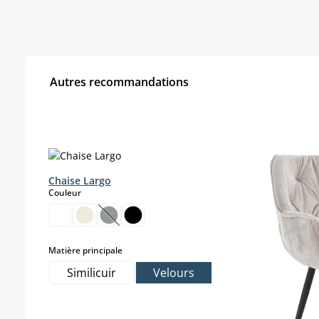
Autres recommandations
Ignorer la galerie de produits
Chaise Largo
select
Couleur
(Cette option n'est pas disponible pour le 
select
Matière principale
Similicuir
Velours