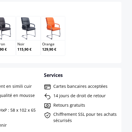
Marron
Noir
Orange
ron
Noir
Orange
90 €
115,90 €
129,90 €
Services
nt en simili cuir
Cartes bancaires acceptées
ualité en mousse
14 jours de droit de retour
Retours gratuits
HxP : 58 x 102 x 65
Chiffrement SSL pour tes achats
sécurisés
enir