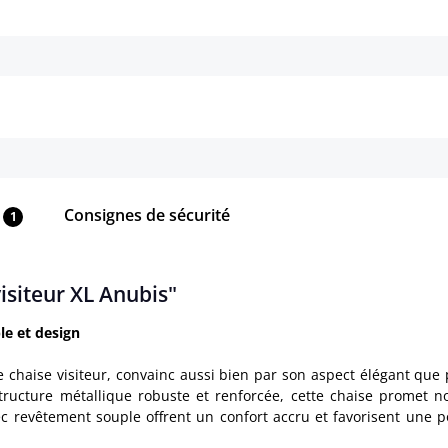
Détails
Détails
Consignes de sécurité
1
isiteur XL Anubis"
le et design
e chaise visiteur, convainc aussi bien par son aspect élégant que
ne structure métallique robuste et renforcée, cette chaise prome
c revêtement souple offrent un confort accru et favorisent une po