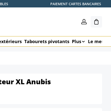
ABLES
PAIEMENT CARTES BANCAIRES
Le pani
extérieurs
Tabourets pivotants
Plus
Le meubl
iteur XL Anubis