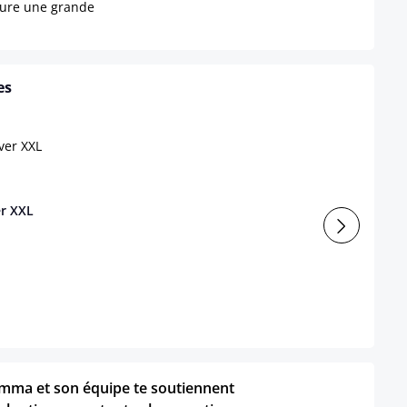
sure une grande
es
er XXL
mma et son équipe te soutiennent