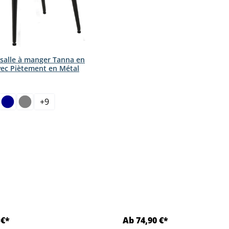
 salle à manger Tanna en
vec Piètement en Métal
ct
+
9
 €*
Ab 74,90 €*