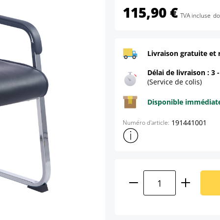
115,90 €
TVA incluse
do
Livraison gratuite et 
Délai de livraison : 3 
(Service de colis)
Disponible immédia
191441001
Numéro d'article:
Afficher plus d'informations s
Quantité de produ