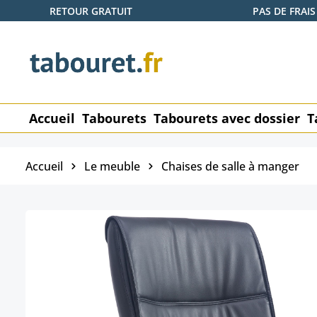
RETOUR GRATUIT
PAS DE FRAIS
ser au contenu principal
Passer à la recherche
Passer à la navigation principale
Accueil
Tabourets
Tabourets avec dossier
T
Accueil
Le meuble
Chaises de salle à manger