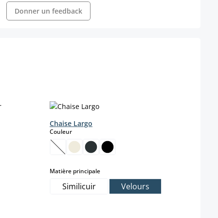
Donner un feedback
Chaise Largo
select
Couleur
(Cette option n'est pas disponible pour le momen
select
Matière principale
Similicuir
Velours