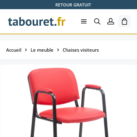
RETOUR GRATUIT
Passer au contenu principal
Le pa
Accueil
Le meuble
Chaises visiteurs