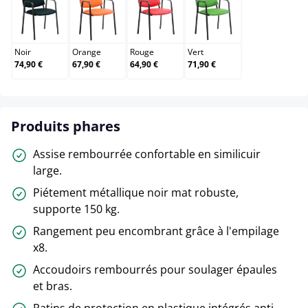
Noir
Orange
Rouge
Vert
Noir
Orange
Rouge
Vert
74,90 €
67,90 €
64,90 €
71,90 €
Produits phares
Assise rembourrée confortable en similicuir
large.
Piétement métallique noir mat robuste,
supporte 150 kg.
Rangement peu encombrant grâce à l'empilage
x8.
Accoudoirs rembourrés pour soulager épaules
et bras.