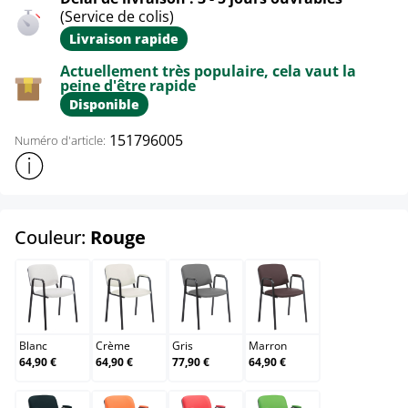
(Service de colis)
Livraison rapide
Actuellement très populaire, cela vaut la
peine d'être rapide
Disponible
151796005
Numéro d'article:
Afficher plus d'informations sur le produit
select
Couleur:
Rouge
Blanc
Crème
Gris
Marron
Blanc
Crème
Gris
Marron
64,90 €
64,90 €
77,90 €
64,90 €