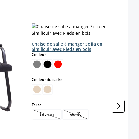
Chai
Coule
Chaise de salle à manger Sofia en
Similicuir avec Pieds en bois
select
Couleur
(Ce
Matièr
T
select
Couleur du cadre
select
Farbe
braun
weiß
(Cette option n'est pas disponible pour le m
(Cette option n'est pas dispon
u