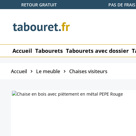
RETOUR GRATUIT
PAS DE FRAIS
ser au contenu principal
Passer à la recherche
Passer à la navigation principale
Accueil
Tabourets
Tabourets avec dossier
T
Accueil
Le meuble
Chaises visiteurs