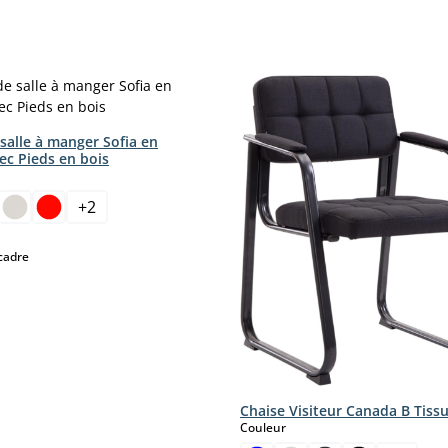
salle à manger Sofia en
ec Pieds en bois
ct
+
2
moment.)
select
cadre
Chaise Visiteur Canada B Tiss
select
Couleur