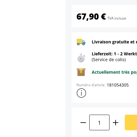
67,90 €
TVA incluse
Livraison gratuite et 
Lieferzeit: 1 - 2 Werk
(Service de colis)
Actuellement très pop
181054305
Numéro d'article:
Afficher plus d'informations s
Quantité de produ