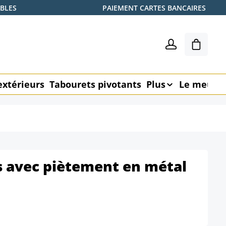
ABLES
PAIEMENT CARTES BANCAIRES
Le pani
extérieurs
Tabourets pivotants
Plus
Le meubl
s avec piètement en métal