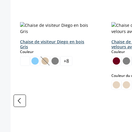
Ignorer la galerie de produits
Chaise de visiteur Diego en bois
Chaise de 
Gris
velours av
select
sele
Couleur
Couleur
+
8
(Cette option n'est pas disponible pour le 
Couleur du 