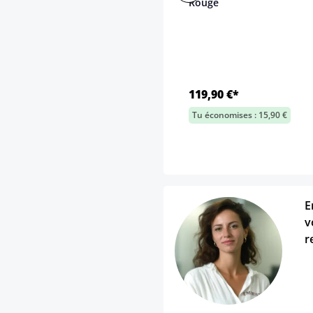
Rouge
119,90 €*
Tu économises : 15,90 €
E
v
r