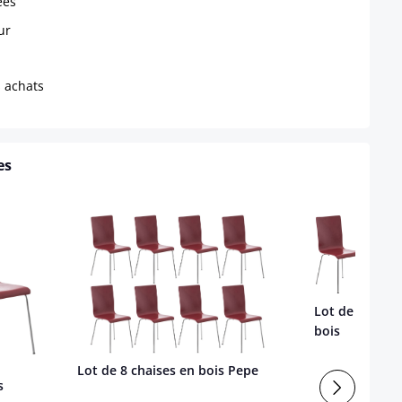
ées
ur
s achats
es
Lot de 4 chais
bois
Lot de 8 chaises en bois Pepe
s