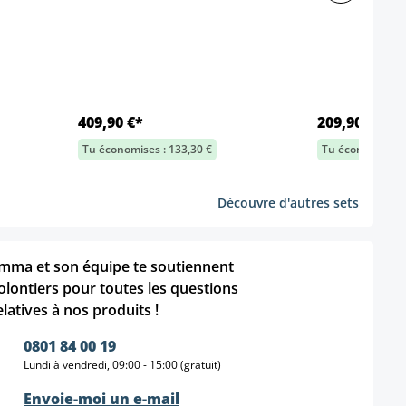
409,90 €*
209,90 €*
Tu économises : 133,30 €
Tu économises :
Découvre d'autres sets
mma et son équipe te soutiennent
olontiers pour toutes les questions
elatives à nos produits !
0801 84 00 19
Lundi à vendredi, 09:00 - 15:00 (gratuit)
Envoie-moi un e-mail