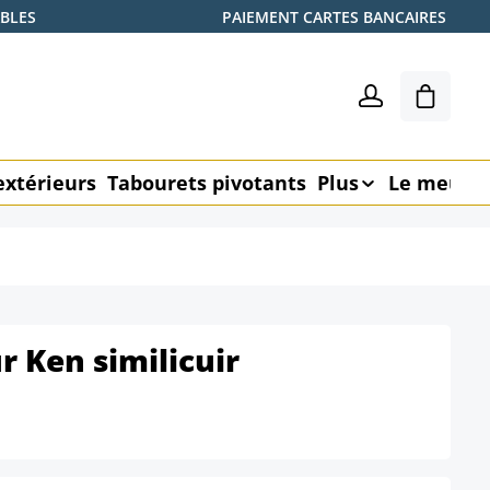
ABLES
PAIEMENT CARTES BANCAIRES
Le pani
extérieurs
Tabourets pivotants
Plus
Le meubl
r Ken similicuir