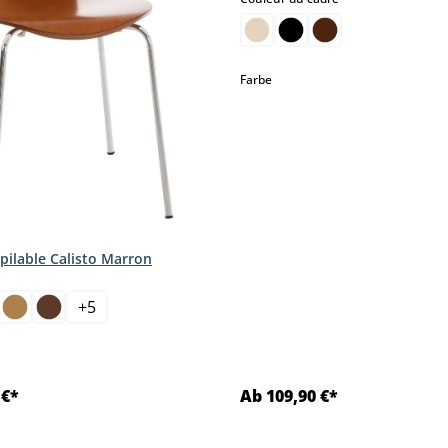
select
Farbe
pilable Calisto Marron
ct
+
5
 €*
Ab 109,90 €*