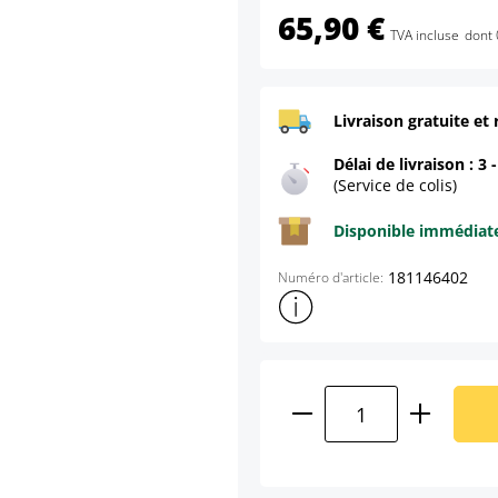
65,90 €
TVA incluse
dont 
Livraison gratuite et 
Délai de livraison : 3 
(Service de colis)
Disponible immédia
181146402
Numéro d'article:
Afficher plus d'informations s
Quantité de produ