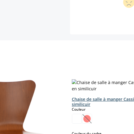
Chaise de salle à manger Cass
similicuir
select
Couleur
(Cette option n'est pas
select
Couleur du cadre