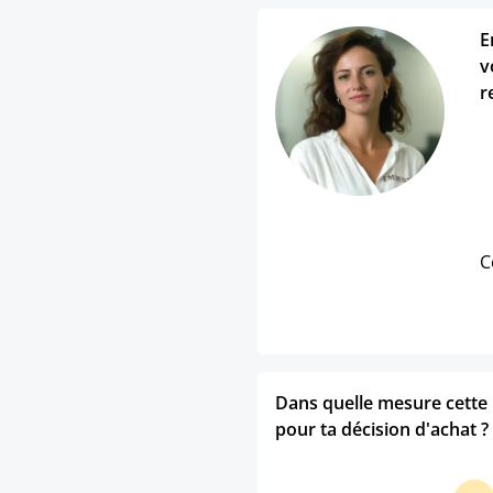
E
v
r
C
Dans quelle mesure cette p
pour ta décision d'achat ?