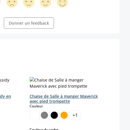
Donner un feedback
idy en
Chaise de Salle à manger Maverick
avec pied trompette
Chais
select
Couleur
avec 
Coule
+
1
 disponible pour le moment.)
(Ce
select
Couleur du cadre