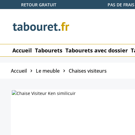
RETOUR GRATUIT
PAS DE FRAIS
ser au contenu principal
Passer à la recherche
Passer à la navigation principale
Accueil
Tabourets
Tabourets avec dossier
T
Accueil
Le meuble
Chaises visiteurs