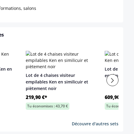
formations, salons
es
Ken en
Lot de 12 chai
Lot de 4 chaises visiteur
en similicuir
empilables Ken en similicuir et
piètement noir
219,90 €*
609,90 €*
Tu économises : 43,70 €
Tu économises :
Découvre d'autres sets