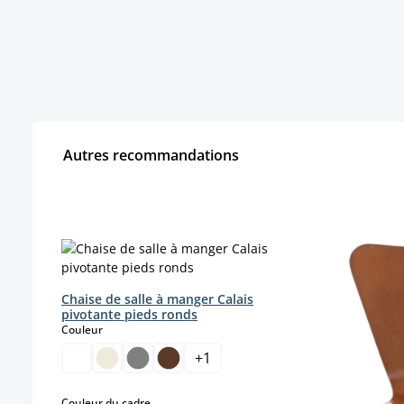
Autres recommandations
Ignorer la galerie de produits
Chaise de salle à manger Calais
pivotante pieds ronds
select
Couleur
+
1
select
Couleur du cadre