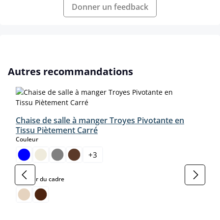
Donner un feedback
Ignorer la galerie de produits
Autres recommandations
Chaise de salle à manger Troyes Pivotante en
Tissu Piètement Carré
select
Couleur
+
3
select
Couleur du cadre