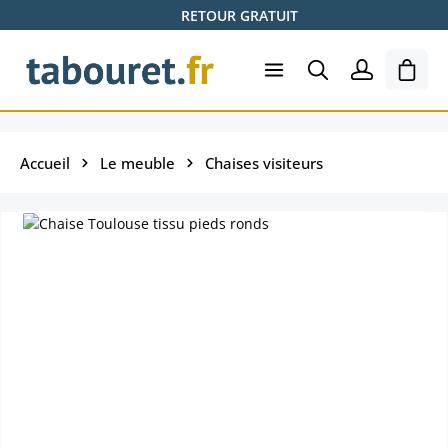
RETOUR GRATUIT
Passer au contenu principal
Le pa
Accueil
Le meuble
Chaises visiteurs