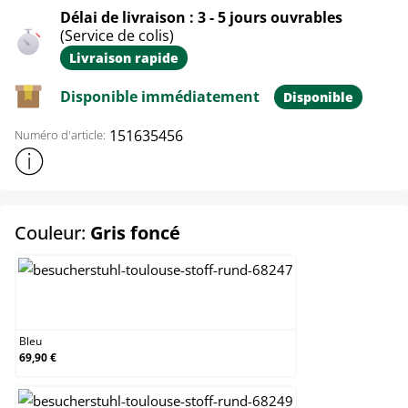
Délai de livraison : 3 - 5 jours ouvrables
(Service de colis)
Livraison rapide
Disponible immédiatement
Disponible
151635456
Numéro d'article:
Afficher plus d'informations sur le produit
select
Couleur:
Gris foncé
Bleu
Bleu
69,90 €