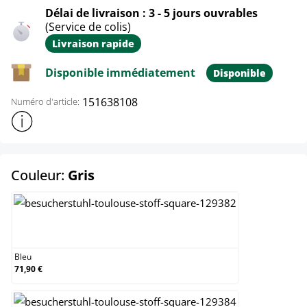
Délai de livraison : 3 - 5 jours ouvrables
(Service de colis)
Livraison rapide
Disponible immédiatement
Disponible
151638108
Numéro d'article:
Afficher plus d'informations sur le produit
select
Couleur:
Gris
Bleu
Bleu
71,90 €