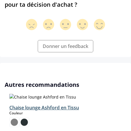
pour ta décision d'achat ?
Donner un feedback
Ignorer la galerie de produits
Autres recommandations
Chaise lounge Ashford en Tissu
select
Couleur