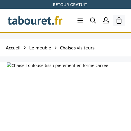
RETOUR GRATUIT
Passer au contenu principal
Le pa
Accueil
Le meuble
Chaises visiteurs