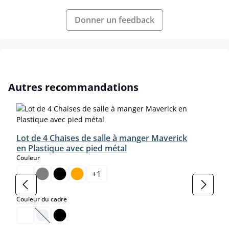
Donner un feedback
Ignorer la galerie de produits
Autres recommandations
Lot de 4 Chaises de salle à manger Maverick
en Plastique avec pied métal
select
Couleur
+
1
select
Couleur du cadre
(Cette option n'est pas disponible pour le moment.)