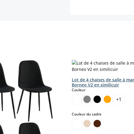
Lot de 4 chaises de salle à ma
Borneo V2 en similicuir
select
Couleur
+
1
select
Couleur du cadre