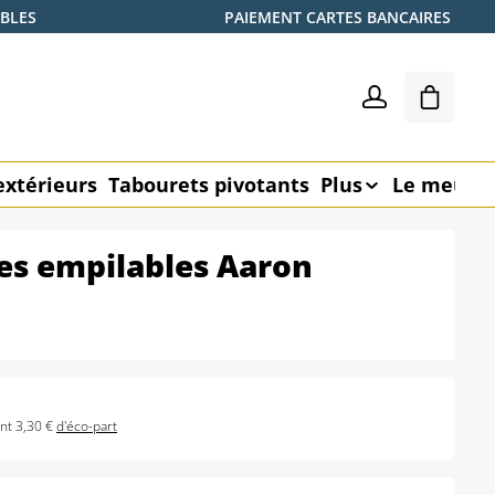
ABLES
PAIEMENT CARTES BANCAIRES
Le pani
extérieurs
Tabourets pivotants
Plus
Le meubl
ses empilables Aaron
nt 3,30 €
d'éco-part