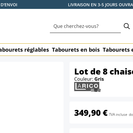
 D'ENVOI
LIVRAISON EN 3-5 JOURS OUVR
abourets réglables
Tabourets en bois
Tabourets 
Lot de 8 chai
Couleur:
Gris
349,90 €
TVA incluse
do