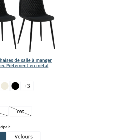
haises de salle à manger
vec Piètement en métal
ct
+
3
ption n'est pas disponible pour le moment.)
n
rot
tte option n'est pas disponible pour le moment.)
(Cette option n'est pas disponible pour le moment.)
select
cipale
Velours