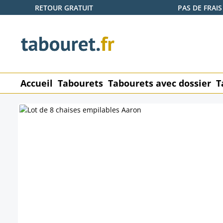
RETOUR GRATUIT
PAS DE FRAIS
ser au contenu principal
Passer à la recherche
Passer à la navigation principale
Accueil
Tabourets
Tabourets avec dossier
T