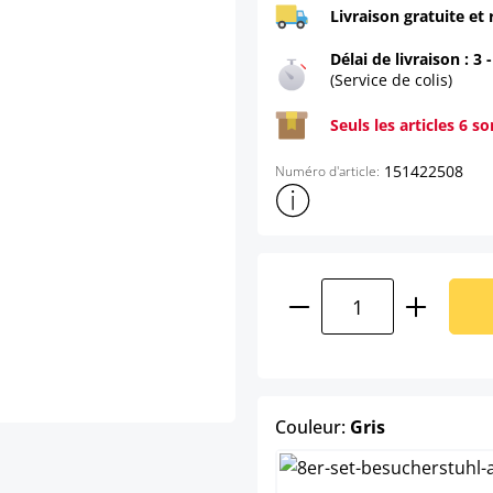
Livraison gratuite et 
Délai de livraison : 3 
(Service de colis)
Seuls les articles 6 s
151422508
Numéro d'article:
Afficher plus d'informations s
Quantité de produ
select
Couleur:
Gris