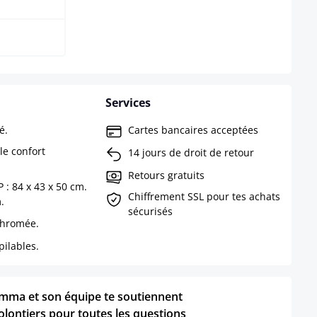
Services
é.
Cartes bancaires acceptées
le confort
14 jours de droit de retour
Retours gratuits
 : 84 x 43 x 50 cm.
Chiffrement SSL pour tes achats
.
sécurisés
chromée.
ilables.
mma et son équipe te soutiennent
olontiers pour toutes les questions