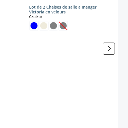
Lot de 2 Chaises de salle a manger
Victoria en velours
select
Couleur
(Cette option n'est pas disponibl