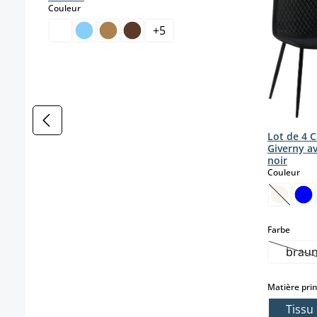
select
Couleur
+
5
Lot de 4 C
Giverny a
noir
sele
Couleur
(Cette o
select
Farbe
brau
(Ce
Matière prin
Tissu