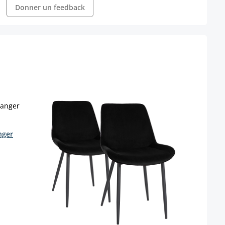
Donner un feedback
nger
Lot d
Boise
Coule