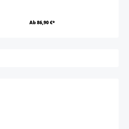
Ab 86,90 €*
169,
Détails