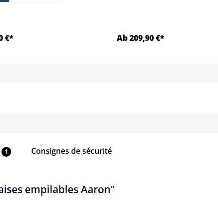
0 €*
Ab 209,90 €*
Détails
Détails
Consignes de sécurité
1
haises empilables Aaron"