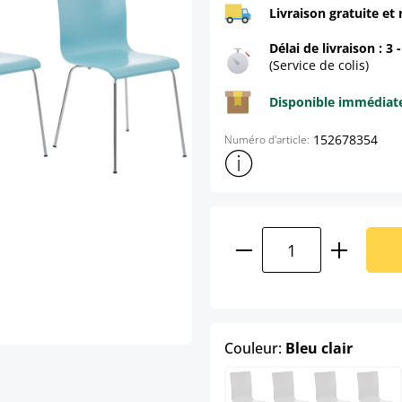
Livraison gratuite et 
Délai de livraison : 3 
(Service de colis)
Disponible immédia
152678354
Numéro d'article:
Afficher plus d'informations s
Quantité de produ
select
Couleur:
Bleu clair