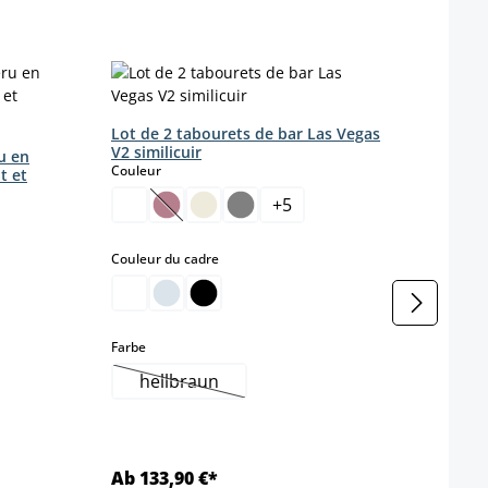
Lot de 2 tabourets de bar Las Vegas
Lot d
V2 similicuir
en si
u en
select
Couleur
Coule
t et
+
5
(Cette option n'est pas disponible pour le 
select
Couleur du cadre
 disponible pour le moment.)
select
Farbe
hellbraun
(Cette option n'est pas disponible pour le
Ab 133,90 €*
Ab 1