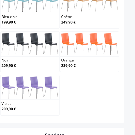
Bleu clair
Chêne
Bleu clair
Chêne
199,90 €
249,90 €
Noir
Orange
Noir
Orange
209,90 €
239,90 €
Violet
Violet
209,90 €