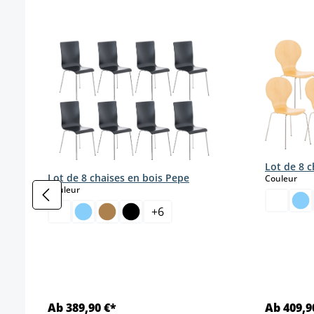
Ignorer la galerie de produits
Lot de 8 c
Lot de 8 chaises en bois Pepe
sele
Couleur
select
Couleur
+
6
Ab 389,90 €*
Ab 409,9