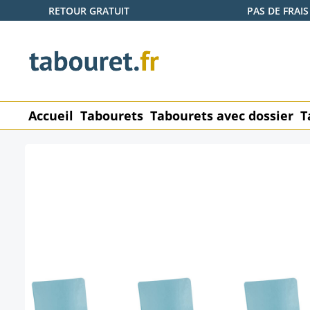
RETOUR GRATUIT
PAS DE FRAIS
ser au contenu principal
Passer à la recherche
Passer à la navigation principale
Accueil
Tabourets
Tabourets avec dossier
T