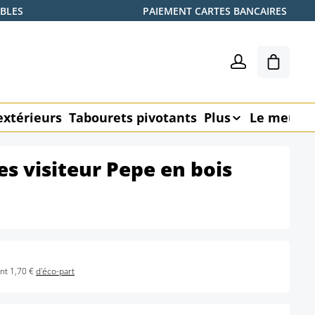
ABLES
PAIEMENT CARTES BANCAIRES
Le pani
extérieurs
Tabourets pivotants
Plus
Le meubl
es visiteur Pepe en bois
nt 1,70 €
d'éco-part