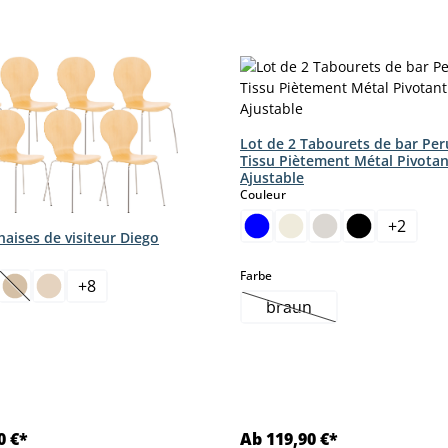
Lot de 2 Tabourets de bar Per
Tissu Piètement Métal Pivotan
Ajustable
select
Couleur
+
2
haises de visiteur Diego
ct
select
Farbe
+
8
(Cette option n'est pas disponible pour le moment.)
braun
(Cette option n'est pas
0 €*
Ab 119,90 €*