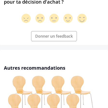
pour ta décision d'achat ?
Donner un feedback
Ignorer la galerie de produits
Autres recommandations