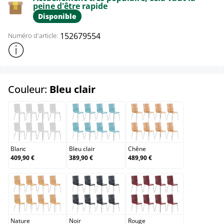
peine d'être rapide
Disponible
152679554
Numéro d'article:
Afficher plus d'informations sur le produit
select
Couleur:
Bleu clair
Blanc
Bleu clair
Chêne
Blanc
Bleu clair
Chêne
409,90 €
389,90 €
489,90 €
Nature
Noir
Rouge
Nature
Noir
Rouge