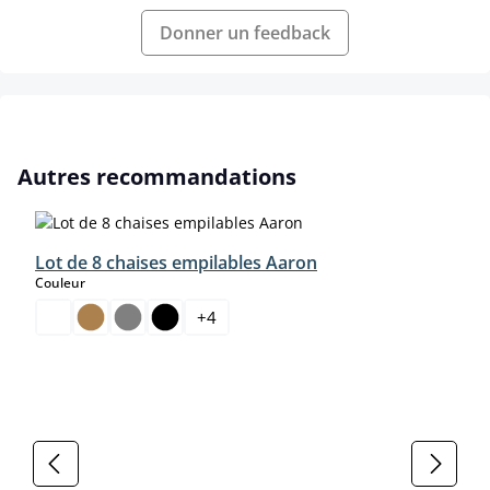
Donner un feedback
Ignorer la galerie de produits
Autres recommandations
Lot de 8 chaises empilables Aaron
select
Couleur
+
4