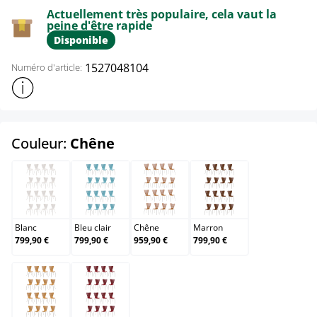
Actuellement très populaire, cela vaut la
peine d'être rapide
Disponible
1527048104
Numéro d'article:
Afficher plus d'informations sur le produit
select
Couleur:
Chêne
Blanc
Bleu clair
Chêne
Marron
Blanc
Bleu clair
Chêne
Marron
799,90 €
799,90 €
959,90 €
799,90 €
Nature
Rouge