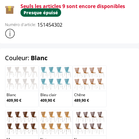
Seuls les articles 9 sont encore disponibles
Presque épuisé
151454302
Numéro d'article:
Afficher plus d'informations sur le produit
select
Couleur:
Blanc
Blanc
Bleu clair
Chêne
Blanc
Bleu clair
Chêne
409,90 €
409,90 €
489,90 €
Marron
Nature
Noyer