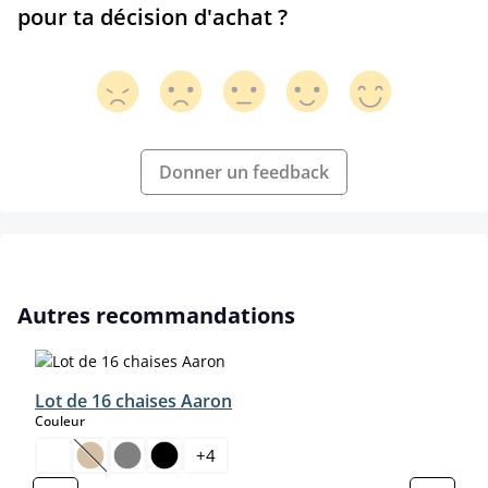
pour ta décision d'achat ?
Donner un feedback
Ignorer la galerie de produits
Autres recommandations
Lot de 16 chaises Aaron
select
Couleur
+
4
(Cette option n'est pas disponible pour le moment.)