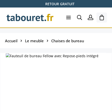
RETOUR GRATUIT
Passer au contenu principal
Le pa
Accueil
Le meuble
Chaises de bureau