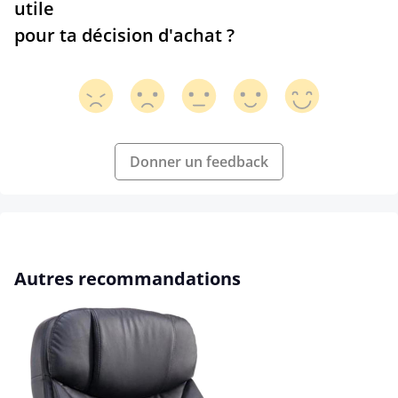
utile
pour ta décision d'achat ?
Donner un feedback
Ignorer la galerie de produits
Autres recommandations