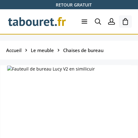
RETOUR GRATUIT
Passer au contenu principal
Le pa
Accueil
Le meuble
Chaises de bureau