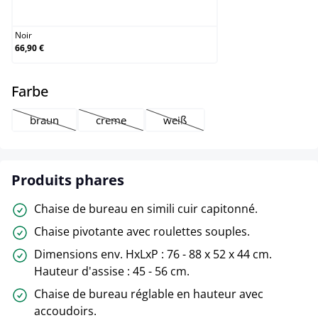
Noir
Noir
66,90 €
select
Farbe
braun
creme
weiß
(Cette option n'est pas disponible pour le moment.)
(Cette option n'est pas disponible pour le momen
(Cette option n'est pas disponibl
Produits phares
Chaise de bureau en simili cuir capitonné.
Chaise pivotante avec roulettes souples.
Dimensions env. HxLxP : 76 - 88 x 52 x 44 cm.
Hauteur d'assise : 45 - 56 cm.
Chaise de bureau réglable en hauteur avec
accoudoirs.