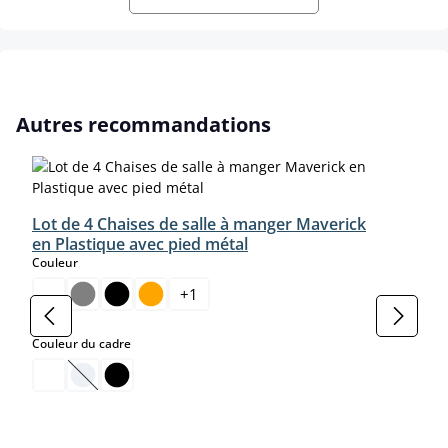
Ignorer la galerie de produits
Autres recommandations
Lot de 4 Chaises de salle à manger Maverick
en Plastique avec pied métal
select
Couleur
+
1
select
Couleur du cadre
(Cette option n'est pas disponible pour le moment.)