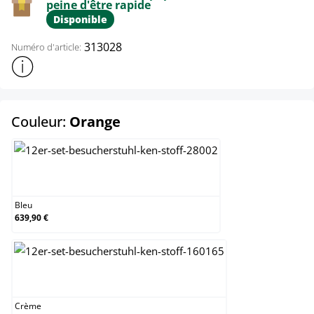
peine d'être rapide
Disponible
313028
Numéro d'article:
Afficher plus d'informations sur le produit
select
Couleur:
Orange
Bleu
Bleu
639,90 €
Crème
Crème