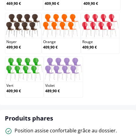
469,90 €
409,90 €
409,90 €
Noyer
Orange
Rouge
Noyer
Orange
Rouge
499,90 €
409,90 €
409,90 €
Vert
Violet
Vert
Violet
409,90 €
489,90 €
Produits phares
Position assise confortable grâce au dossier.