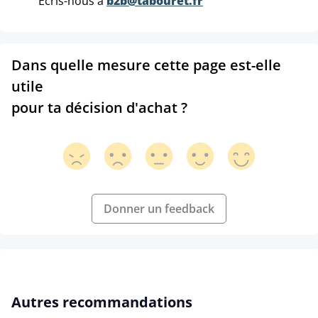
Ecris-nous à
b2b@tabouret.fr
Dans quelle mesure cette page est-elle
utile
pour ta décision d'achat ?
Donner un feedback
Ignorer la galerie de produits
Autres recommandations