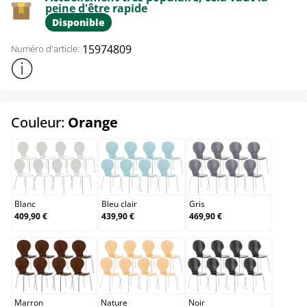
peine d'être rapide
Disponible
15974809
Numéro d'article:
Afficher plus d'informations sur le produit
select
Couleur:
Orange
Blanc
Bleu clair
Gris
Blanc
Bleu clair
Gris
409,90 €
439,90 €
469,90 €
Marron
Nature
Noir
Marron
Nature
Noir