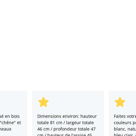
ué en bois
Dimensions environ: hauteur
Faites votr
 "chêne" et
totale 81 cm / largeur totale
couleurs p
nneaux
46 cm / profondeur totale 47
blanc, natu
cm / hauteur de l'assise 45
bleu clair,