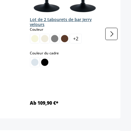
Lot 
Lot de 2 tabourets de bar Jerry
en ve
velours
pied
select
Couleur
Coule
 disponible pour le moment.)
+
2
select
Couleur du cadre
Matéri
A
M
Ab 109,90 €*
Ab 3
Détails