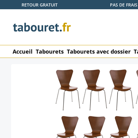
RETOUR GRATUIT
PAS DE FRAIS
ser au contenu principal
Passer à la recherche
Passer à la navigation principale
Accueil
Tabourets
Tabourets avec dossier
T