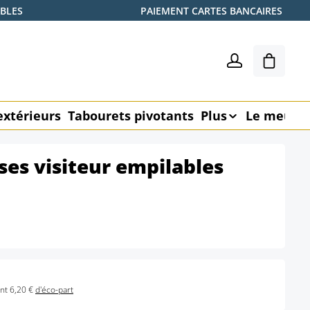
ABLES
PAIEMENT CARTES BANCAIRES
Le pani
extérieurs
Tabourets pivotants
Plus
Le meubl
ses visiteur empilables
nt 6,20 €
d'éco-part