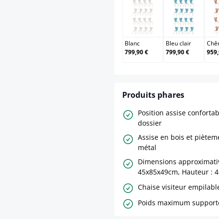
Blanc
Bleu clair
Blanc
Bleu clair
Chê
799,90 €
799,90 €
959,
Produits phares
Position assise conforta
dossier
Assise en bois et piètem
métal
Dimensions approximativ
45x85x49cm, Hauteur : 
Chaise visiteur empilabl
Poids maximum supporté