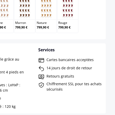
Chêne
Marron
Nature
Rouge
ne
Marron
Nature
Rouge
90 €
799,90 €
799,90 €
799,90 €
Services
ble grâce au
Cartes bancaires acceptées
14 jours de droit de retour
ent 4 pieds en
Retours gratuits
Chiffrement SSL pour tes achats
es : LxHxP :
sécurisés
46 cm
e
 : 120 kg