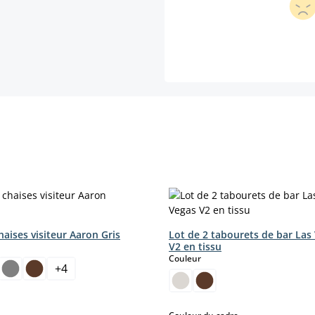
haises visiteur Aaron Gris
Lot de 2 tabourets de bar Las
ct
V2 en tissu
select
Couleur
+
4
select