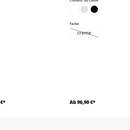
Couleur du cadre
select
Farbe
creme
(Cette option n'est pas
 €*
Ab 96,90 €*
Détails
Détails