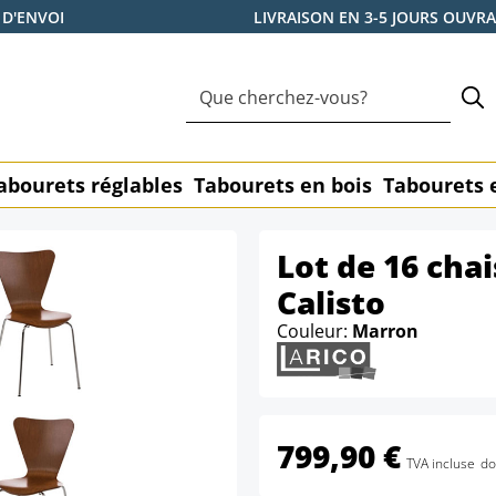
 D'ENVOI
LIVRAISON EN 3-5 JOURS OUVR
abourets réglables
Tabourets en bois
Tabourets 
Lot de 16 chai
Calisto
Couleur:
Marron
799,90 €
TVA incluse
do