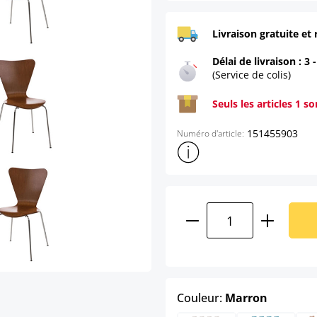
Livraison gratuite et 
Délai de livraison : 3 
(Service de colis)
Seuls les articles 1 s
151455903
Numéro d'article:
Afficher plus d'informations s
Quantité de produ
select
Couleur:
Marron