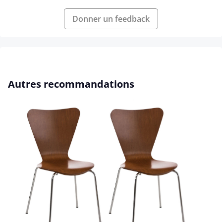
Donner un feedback
Ignorer la galerie de produits
Autres recommandations