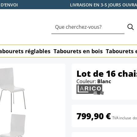
 D'ENVOI
LIVRAISON EN 3-5 JOURS OUVR
abourets réglables
Tabourets en bois
Tabourets 
Lot de 16 chai
Couleur:
Blanc
799,90 €
TVA incluse
do