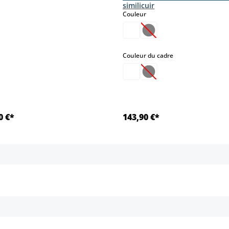
similicuir
select
Couleur
(Cette option n'est pas
select
Couleur du cadre
(Cette option n'est pas
0 €*
143,90 €*
Détails
Détails