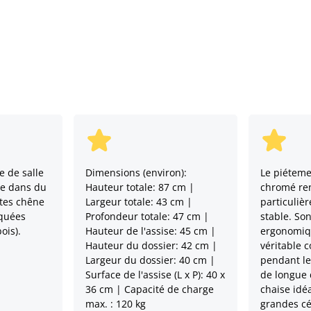
e de salle
Dimensions (environ):
Le piéteme
ue dans du
Hauteur totale: 87 cm |
chromé ren
ntes chêne
Largeur totale: 43 cm |
particuliè
iquées
Profondeur totale: 47 cm |
stable. So
ois).
Hauteur de l'assise: 45 cm |
ergonomiqu
Hauteur du dossier: 42 cm |
véritable 
Largeur du dossier: 40 cm |
pendant le
Surface de l'assise (L x P): 40 x
de longue d
36 cm | Capacité de charge
chaise idé
max. : 120 kg
grandes c