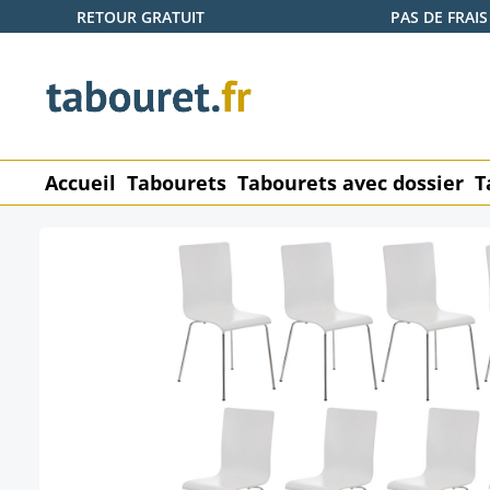
RETOUR GRATUIT
PAS DE FRAIS
ser au contenu principal
Passer à la recherche
Passer à la navigation principale
Accueil
Tabourets
Tabourets avec dossier
T