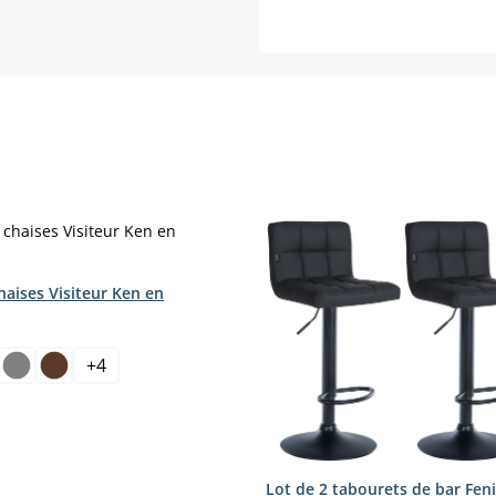
haises Visiteur Ken en
ct
t.)
+
4
Lot de 2 tabourets de bar Feni