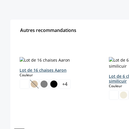
Autres recommandations
Ignorer la galerie de produits
Lot de 16 chaises Aaron
select
Couleur
Lot de 6 c
similicuir
+
4
sele
Couleur
(Cette option n'est pas disponible pour le momen