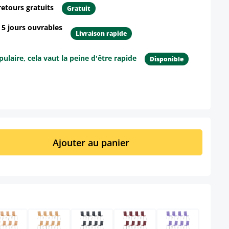
retours gratuits
Gratuit
- 5 jours ouvrables
Livraison rapide
ulaire, cela vaut la peine d'être rapide
Disponible
ur le produit
it : Entrez la quantité souhaitée ou util
Ajouter au panier