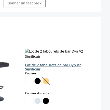
Donner un feedback
Lot de 2 tabourets de bar Dyn V2
Similicuir
Lot d
select
Couleur
Maver
méta
Coule
(Cette option n'est pas disponible pou
select
Couleur du cadre
Coule