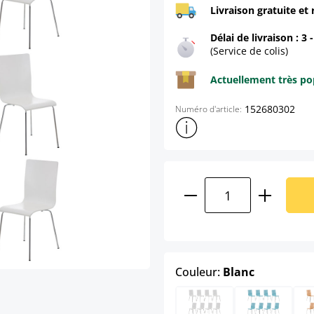
Livraison gratuite et 
Délai de livraison : 3 
(Service de colis)
Actuellement très pop
152680302
Numéro d'article:
Afficher plus d'informations s
Quantité de produ
select
Couleur:
Blanc