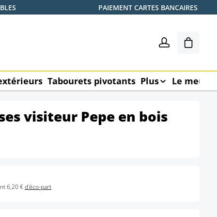
ABLES
PAIEMENT CARTES BANCAIRES
Le pani
extérieurs
Tabourets pivotants
Plus
Le meubl
ses visiteur Pepe en bois
nt 6,20 €
d'éco-part