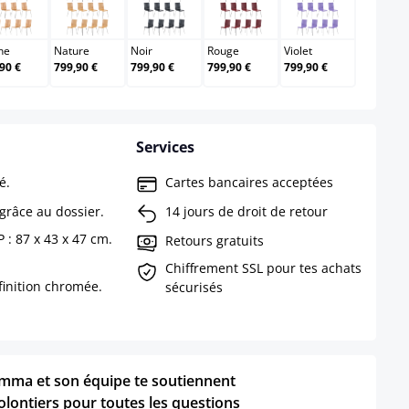
Chêne
Nature
Noir
Rouge
Violet
ne
Nature
Noir
Rouge
Violet
90 €
799,90 €
799,90 €
799,90 €
799,90 €
Services
é.
Cartes bancaires acceptées
 grâce au dossier.
14 jours de droit de retour
 : 87 x 43 x 47 cm.
Retours gratuits
Chiffrement SSL pour tes achats
finition chromée.
sécurisés
mma et son équipe te soutiennent
olontiers pour toutes les questions