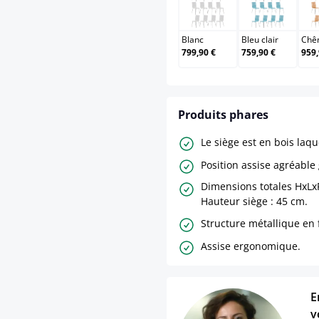
Blanc
Bleu clair
Blanc
Bleu clair
Chê
799,90 €
759,90 €
959,
Produits phares
Le siège est en bois laqu
Position assise agréable
Dimensions totales HxLxP
Hauteur siège : 45 cm.
Structure métallique en 
Assise ergonomique.
E
v