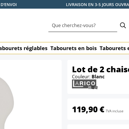
 D'ENVOI
LIVRAISON EN 3-5 JOURS OUVR
abourets réglables
Tabourets en bois
Tabourets 
Lot de 2 chai
Couleur:
Blanc
119,90 €
TVA incluse