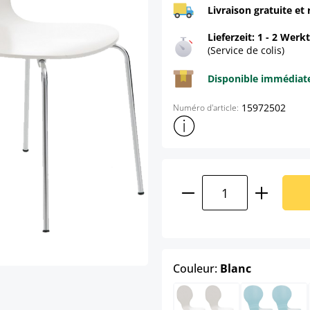
Livraison gratuite et 
Lieferzeit: 1 - 2 Werk
(Service de colis)
Disponible immédia
15972502
Numéro d'article:
Afficher plus d'informations s
Quantité de produ
select
Couleur:
Blanc