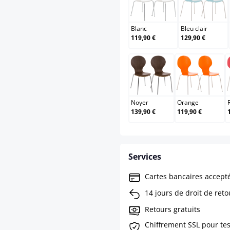
Blanc
Bleu cl
Blanc
Bleu clair
119,90 €
129,90 €
Noyer
Orange
Noyer
Orange
139,90 €
119,90 €
Services
Cartes bancaires accept
14 jours de droit de reto
Retours gratuits
Chiffrement SSL pour te