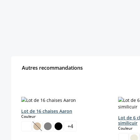
Autres recommandations
Ignorer la galerie de produits
Lot de 16 chaises Aaron
select
Couleur
Lot de 6 c
similicuir
+
4
sele
Couleur
(Cette option n'est pas disponible pour le momen