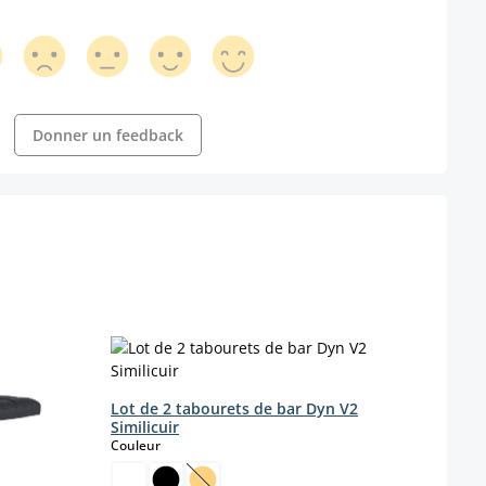
Donner un feedback
Lot de 2 tabourets de bar Dyn V2
Similicuir
Lot d
select
Couleur
Maver
méta