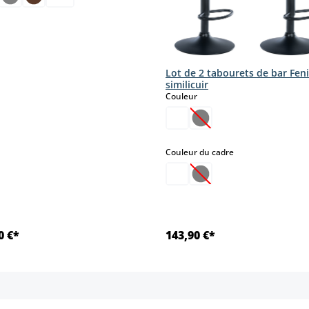
Lot de 2 tabourets de bar Feni
similicuir
select
Couleur
(Cette option n'est pas
select
Couleur du cadre
(Cette option n'est pas
0 €*
143,90 €*
Détails
Détails