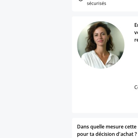
sécurisés
E
v
r
C
Dans quelle mesure cette p
pour ta décision d'achat ?