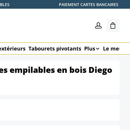
ABLES
PAIEMENT CARTES BANCAIRES
Le pani
extérieurs
Tabourets pivotants
Plus
Le meubl
ses empilables en bois Diego