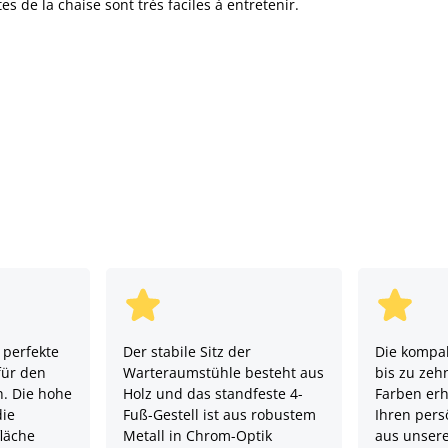
s de la chaise sont très faciles à entretenir.
 perfekte
Der stabile Sitz der
Die kompak
für den
Warteraumstühle besteht aus
bis zu zeh
h. Die hohe
Holz und das standfeste 4-
Farben erh
die
Fuß-Gestell ist aus robustem
Ihren pers
läche
Metall in Chrom-Optik
aus unser