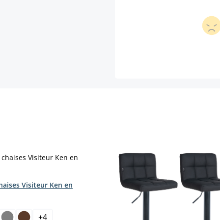
haises Visiteur Ken en
ct
t.)
+
4