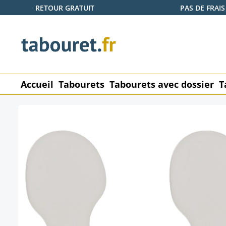
RETOUR GRATUIT
PAS DE FRAIS
ser au contenu principal
Passer à la recherche
Passer à la navigation principale
Accueil
Tabourets
Tabourets avec dossier
T