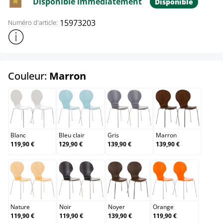
Disponible immédiatement
Disponible
15973203
Numéro d'article:
Afficher plus d'informations sur le produit
select
Couleur:
Marron
Blanc
Bleu clair
Gris
Marron
Blanc
Bleu clair
Gris
Marron
119,90 €
129,90 €
139,90 €
139,90 €
Nature
Noir
Noyer
Orange
Nature
Noir
Noyer
Orange
119,90 €
119,90 €
139,90 €
119,90 €