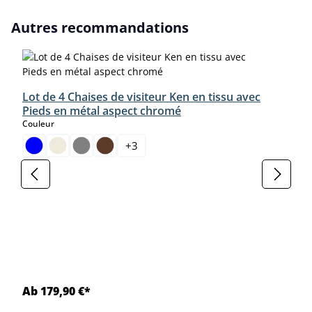
Ignorer la galerie de produits
Autres recommandations
Lot de 4 Chaises de visiteur Ken en tissu avec
Pieds en métal aspect chromé
select
Couleur
+
3
Ab 179,90 €*